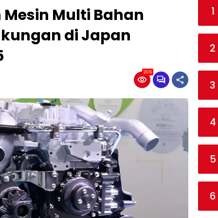
1
 Mesin Multi Bahan
gkungan di Japan
2
5
206
3
4
5
6