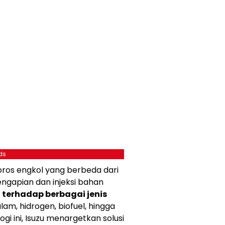
ds
 poros engkol yang berbeda dari
engapian dan injeksi bahan
l terhadap berbagai jenis
 alam, hidrogen, biofuel, hingga
gi ini, Isuzu menargetkan solusi