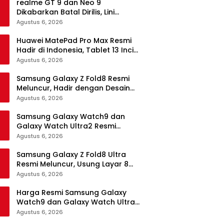
realme GT 9 dan Neo 9
Dikabarkan Batal Dirilis, Lini
Flagship realme Terancam
Agustus 6, 2026
Berakhir?
Huawei MatePad Pro Max Resmi
Hadir di Indonesia, Tablet 13 Inci
Tertipis dan Teringan
Agustus 6, 2026
Samsung Galaxy Z Fold8 Resmi
Meluncur, Hadir dengan Desain
Lebih Pendek dan Lebar
Agustus 6, 2026
Samsung Galaxy Watch9 dan
Galaxy Watch Ultra2 Resmi
Meluncur, Bawa AI, Snapdragon
Agustus 6, 2026
Wear Elite, dan Fitur Kesehatan
Baru
Samsung Galaxy Z Fold8 Ultra
Resmi Meluncur, Usung Layar 8
Inci, Kamera 200MP dan
Agustus 6, 2026
Snapdragon 8 Elite Gen 5
Harga Resmi Samsung Galaxy
Watch9 dan Galaxy Watch Ultra2
di Indonesia, Mulai Rp5,9 Jutaan
Agustus 6, 2026