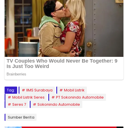
Tag:
IIMS Surabaya
Mobil Listrik
Mobil Listrik Seres
PT Sokonindo Automobile
Seres 7
Sokonindo Automobile
Sumber Berita