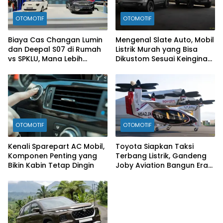
OTOMOTIF
OTOMOTIF
Biaya Cas Changan Lumin
Mengenal Slate Auto, Mobil
dan Deepal S07 di Rumah
Listrik Murah yang Bisa
vs SPKLU, Mana Lebih
Dikustom Sesuai Keinginan
Hemat?
Konsumen
OTOMOTIF
OTOMOTIF
Kenali Sparepart AC Mobil,
Toyota Siapkan Taksi
Komponen Penting yang
Terbang Listrik, Gandeng
Bikin Kabin Tetap Dingin
Joby Aviation Bangun Era
Baru Mobilitas Udara