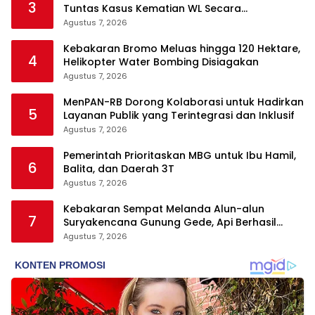
3
Tuntas Kasus Kematian WL Secara
Transparan
Agustus 7, 2026
Kebakaran Bromo Meluas hingga 120 Hektare,
4
Helikopter Water Bombing Disiagakan
Agustus 7, 2026
MenPAN-RB Dorong Kolaborasi untuk Hadirkan
5
Layanan Publik yang Terintegrasi dan Inklusif
Agustus 7, 2026
Pemerintah Prioritaskan MBG untuk Ibu Hamil,
6
Balita, dan Daerah 3T
Agustus 7, 2026
Kebakaran Sempat Melanda Alun-alun
7
Suryakencana Gunung Gede, Api Berhasil
Dipadamkan
Agustus 7, 2026