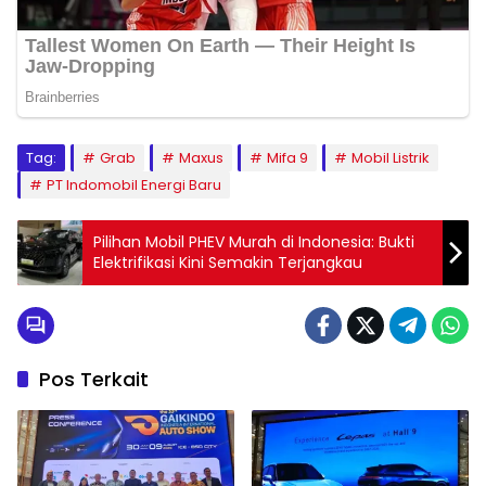
Tag:
Grab
Maxus
Mifa 9
Mobil Listrik
PT Indomobil Energi Baru
Pilihan Mobil PHEV Murah di Indonesia: Bukti
Elektrifikasi Kini Semakin Terjangkau
Pos Terkait