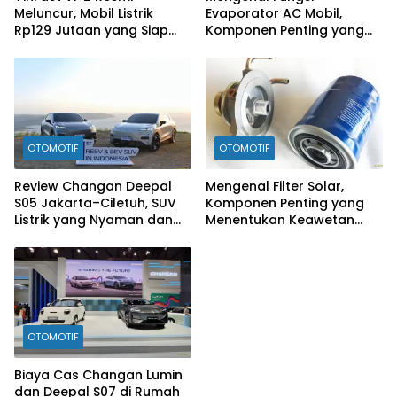
Meluncur, Mobil Listrik
Evaporator AC Mobil,
Rp129 Jutaan yang Siap
Komponen Penting yang
Jadi Alternatif Pengganti
Sering Terlupakan
Motor
OTOMOTIF
OTOMOTIF
Review Changan Deepal
Mengenal Filter Solar,
S05 Jakarta–Ciletuh, SUV
Komponen Penting yang
Listrik yang Nyaman dan
Menentukan Keawetan
Fun to Drive
Mesin Diesel
OTOMOTIF
Biaya Cas Changan Lumin
dan Deepal S07 di Rumah