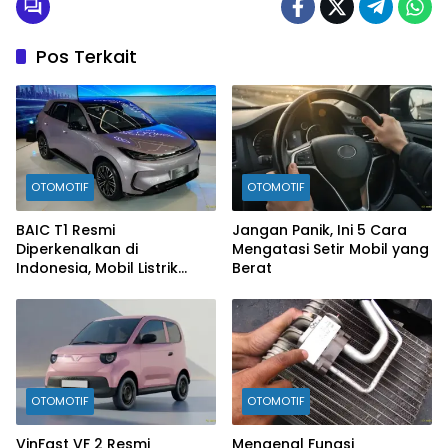
Pos Terkait
OTOMOTIF
OTOMOTIF
BAIC T1 Resmi
Jangan Panik, Ini 5 Cara
Diperkenalkan di
Mengatasi Setir Mobil yang
Indonesia, Mobil Listrik
Berat
Rp300 Jutaan Siap
Ramaikan Pasar EV
OTOMOTIF
OTOMOTIF
VinFast VF 2 Resmi
Mengenal Fungsi