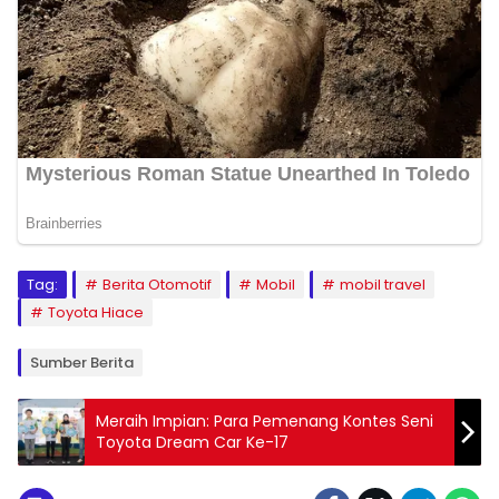
Tag:
Berita Otomotif
Mobil
mobil travel
Toyota Hiace
Sumber Berita
Meraih Impian: Para Pemenang Kontes Seni
Toyota Dream Car Ke-17