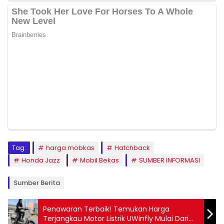
Tag:
harga mobkas
Hatchback
Honda Jazz
Mobil Bekas
SUMBER INFORMASI
Sumber Berita
Penawaran Terbaik! Temukan Harga
Terjangkau Motor Listrik UWinfly Mulai Dari