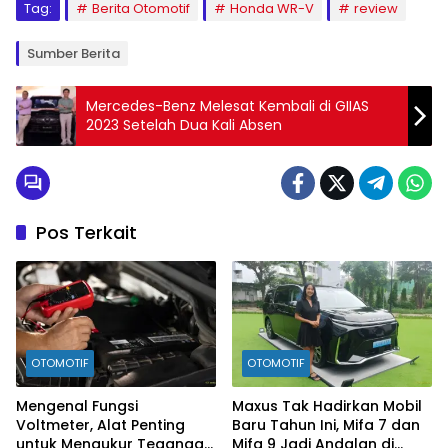
Tag:
Berita Otomotif
Honda WR-V
review
Sumber Berita
Mercedes-Benz Melesat Kembali di GIIAS
2023 Setelah Dua Kali Absen
Pos Terkait
OTOMOTIF
OTOMOTIF
Mengenal Fungsi
Maxus Tak Hadirkan Mobil
Voltmeter, Alat Penting
Baru Tahun Ini, Mifa 7 dan
untuk Mengukur Tegangan
Mifa 9 Jadi Andalan di