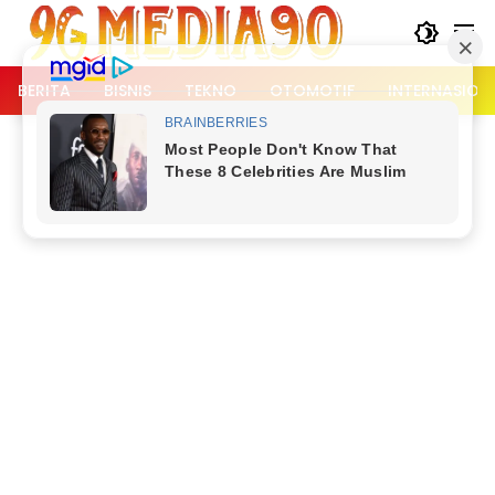
Langsung
ke
konten
BERITA
BISNIS
TEKNO
OTOMOTIF
INTERNASION