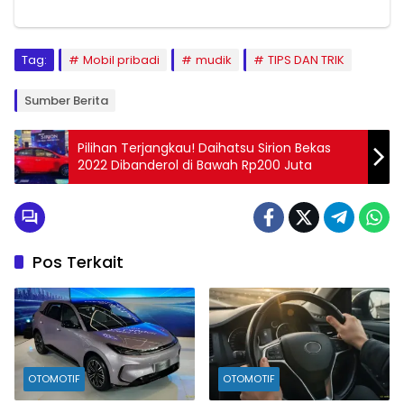
Tag:
Mobil pribadi
mudik
TIPS DAN TRIK
Sumber Berita
Pilihan Terjangkau! Daihatsu Sirion Bekas
2022 Dibanderol di Bawah Rp200 Juta
Pos Terkait
OTOMOTIF
OTOMOTIF