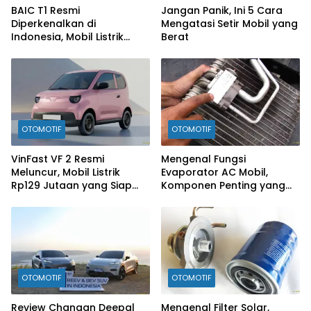
BAIC T1 Resmi
Jangan Panik, Ini 5 Cara
Diperkenalkan di
Mengatasi Setir Mobil yang
Indonesia, Mobil Listrik
Berat
Rp300 Jutaan Siap
Ramaikan Pasar EV
OTOMOTIF
OTOMOTIF
VinFast VF 2 Resmi
Mengenal Fungsi
Meluncur, Mobil Listrik
Evaporator AC Mobil,
Rp129 Jutaan yang Siap
Komponen Penting yang
Jadi Alternatif Pengganti
Sering Terlupakan
Motor
OTOMOTIF
OTOMOTIF
Review Changan Deepal
Mengenal Filter Solar,