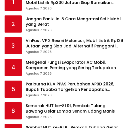
1
Mobil Listrik Rp300 Jutaan Siap Ramaikan
Pasar EV
Agustus 7, 2026
Jangan Panik, Ini 5 Cara Mengatasi Setir Mobil
2
yang Berat
Agustus 7, 2026
VinFast VF 2 Resmi Meluncur, Mobil Listrik Rp129
3
Jutaan yang Siap Jadi Alternatif Pengganti
Motor
Agustus 7, 2026
Mengenal Fungsi Evaporator AC Mobil,
4
Komponen Penting yang Sering Terlupakan
Agustus 7, 2026
Paripurna KUA PPAS Perubahan APBD 2026,
5
Bupati Tubaba Targetkan Pendapatan
Daerah Rp820,3 Miliar
Agustus 7, 2026
Semarak HUT ke-81 RI, Pemkab Tulang
6
Bawang Gelar Lomba Senam Udang Manis
Agustus 7, 2026
Sambut HUT ke-81 RI, Pemkab Tubaba Gelar