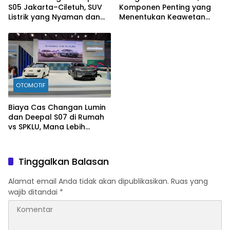
S05 Jakarta–Ciletuh, SUV
Komponen Penting yang
Listrik yang Nyaman dan
Menentukan Keawetan
Fun to Drive
Mesin Diesel
OTOMOTIF
Biaya Cas Changan Lumin
dan Deepal S07 di Rumah
vs SPKLU, Mana Lebih
Hemat?
Tinggalkan Balasan
Alamat email Anda tidak akan dipublikasikan.
Ruas yang
wajib ditandai
*