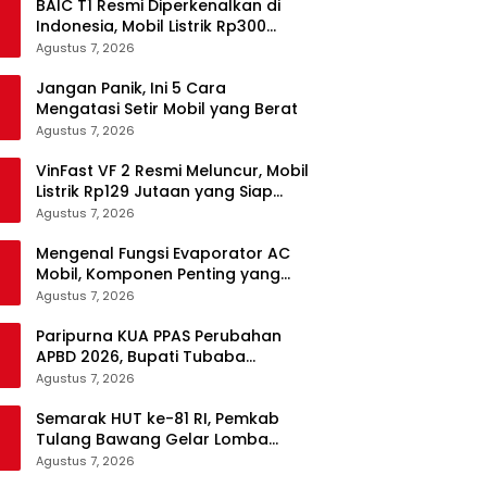
BAIC T1 Resmi Diperkenalkan di
Indonesia, Mobil Listrik Rp300
Jutaan Siap Ramaikan Pasar EV
Agustus 7, 2026
Jangan Panik, Ini 5 Cara
Mengatasi Setir Mobil yang Berat
Agustus 7, 2026
VinFast VF 2 Resmi Meluncur, Mobil
Listrik Rp129 Jutaan yang Siap
Jadi Alternatif Pengganti Motor
Agustus 7, 2026
Mengenal Fungsi Evaporator AC
Mobil, Komponen Penting yang
Sering Terlupakan
Agustus 7, 2026
Paripurna KUA PPAS Perubahan
APBD 2026, Bupati Tubaba
Targetkan Pendapatan Daerah
Agustus 7, 2026
Rp820,3 Miliar
Semarak HUT ke-81 RI, Pemkab
Tulang Bawang Gelar Lomba
Senam Udang Manis
Agustus 7, 2026