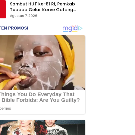
Sambut HUT ke-81 RI, Pemkab
Tubaba Gelar Korve Gotong
Royong dan Bersih-Bersih
Agustus 7, 2026
Serentak