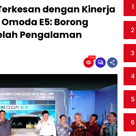
1
Terkesan dengan Kinerja
ry Omoda E5: Borong
2
telah Pengalaman
3
536
4
5
6