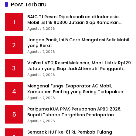
Post Terbaru
BAIC T1 Resmi Diperkenalkan di Indonesia,
1
Mobil Listrik Rp300 Jutaan Siap Ramaikan
Pasar EV
Agustus 7, 2026
Jangan Panik, Ini 5 Cara Mengatasi Setir Mobil
2
yang Berat
Agustus 7, 2026
VinFast VF 2 Resmi Meluncur, Mobil Listrik Rp129
3
Jutaan yang Siap Jadi Alternatif Pengganti
Motor
Agustus 7, 2026
Mengenal Fungsi Evaporator AC Mobil,
4
Komponen Penting yang Sering Terlupakan
Agustus 7, 2026
Paripurna KUA PPAS Perubahan APBD 2026,
5
Bupati Tubaba Targetkan Pendapatan
Daerah Rp820,3 Miliar
Agustus 7, 2026
Semarak HUT ke-81 RI, Pemkab Tulang