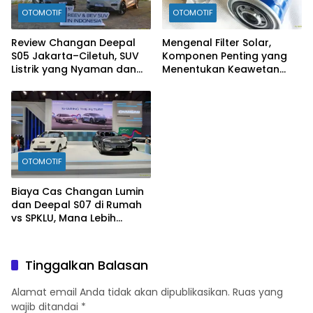
OTOMOTIF
OTOMOTIF
Review Changan Deepal
Mengenal Filter Solar,
S05 Jakarta–Ciletuh, SUV
Komponen Penting yang
Listrik yang Nyaman dan
Menentukan Keawetan
Fun to Drive
Mesin Diesel
OTOMOTIF
Biaya Cas Changan Lumin
dan Deepal S07 di Rumah
vs SPKLU, Mana Lebih
Hemat?
Tinggalkan Balasan
Alamat email Anda tidak akan dipublikasikan.
Ruas yang
wajib ditandai
*