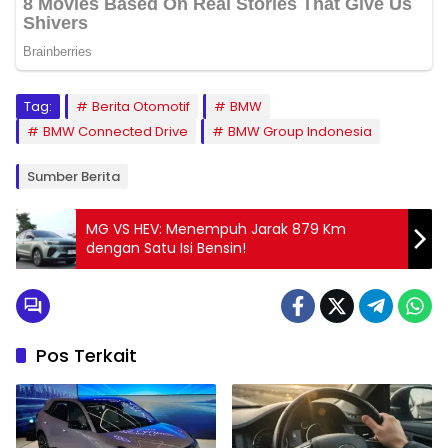
Tag:
Berita Otomotif
BMW
BMW Connected Drive
BMW Group Indonesia
Sumber Berita
MG VS HEV: Menempuh Jarak 879 Km
dengan Satu Isi Bensin!
Pos Terkait