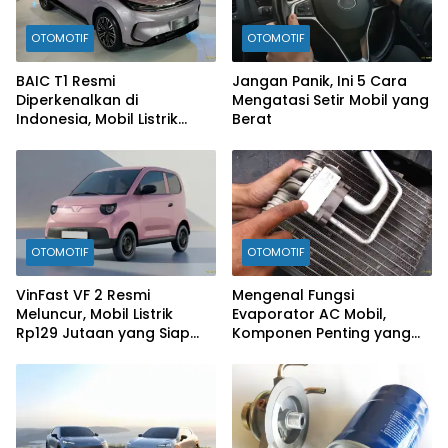
OTOMOTIF
OTOMOTIF
BAIC T1 Resmi
Jangan Panik, Ini 5 Cara
Diperkenalkan di
Mengatasi Setir Mobil yang
Indonesia, Mobil Listrik
Berat
Rp300 Jutaan Siap
Ramaikan Pasar EV
OTOMOTIF
OTOMOTIF
VinFast VF 2 Resmi
Mengenal Fungsi
Meluncur, Mobil Listrik
Evaporator AC Mobil,
Rp129 Jutaan yang Siap
Komponen Penting yang
Jadi Alternatif Pengganti
Sering Terlupakan
Motor