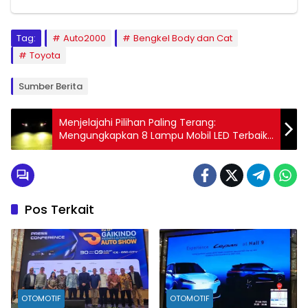
Tag:
Auto2000
Bengkel Body dan Cat
Toyota
Sumber Berita
Menjelajahi Pilihan Paling Terang:
Mengungkapkan 8 Lampu Mobil LED Terbaik
untuk Pencahayaan Maksimal!
Pos Terkait
OTOMOTIF
OTOMOTIF