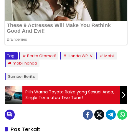
Tag:
Berita Otomotif
Honda WR-V
Mobil
mobil honda
Sumber Berita
Pilih Warna Toyota Raize yang Sesuai Anda,
Single Tone atau Two Tone!
Pos Terkait