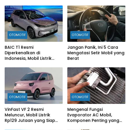
OTOMOTIF
OTOMOTIF
BAIC T1 Resmi
Jangan Panik, Ini 5 Cara
Diperkenalkan di
Mengatasi Setir Mobil yang
Indonesia, Mobil Listrik
Berat
Rp300 Jutaan Siap
Ramaikan Pasar EV
OTOMOTIF
OTOMOTIF
VinFast VF 2 Resmi
Mengenal Fungsi
Meluncur, Mobil Listrik
Evaporator AC Mobil,
Rp129 Jutaan yang Siap
Komponen Penting yang
Jadi Alternatif Pengganti
Sering Terlupakan