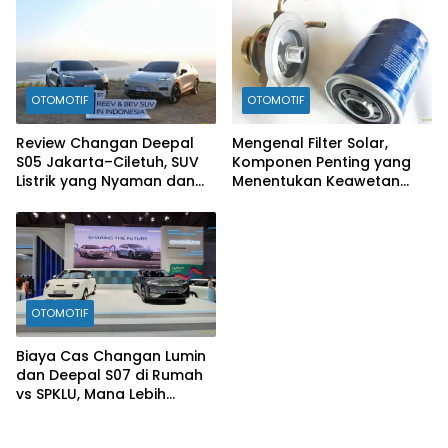
Motor
OTOMOTIF
OTOMOTIF
Review Changan Deepal
Mengenal Filter Solar,
S05 Jakarta–Ciletuh, SUV
Komponen Penting yang
Listrik yang Nyaman dan
Menentukan Keawetan
Fun to Drive
Mesin Diesel
OTOMOTIF
Biaya Cas Changan Lumin
dan Deepal S07 di Rumah
vs SPKLU, Mana Lebih
Hemat?