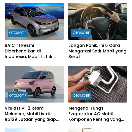
OTOMOTIF
OTOMOTIF
BAIC T1 Resmi
Jangan Panik, Ini 5 Cara
Diperkenalkan di
Mengatasi Setir Mobil yang
Indonesia, Mobil Listrik
Berat
Rp300 Jutaan Siap
Ramaikan Pasar EV
OTOMOTIF
OTOMOTIF
VinFast VF 2 Resmi
Mengenal Fungsi
Meluncur, Mobil Listrik
Evaporator AC Mobil,
Rp129 Jutaan yang Siap
Komponen Penting yang
Jadi Alternatif Pengganti
Sering Terlupakan
Motor