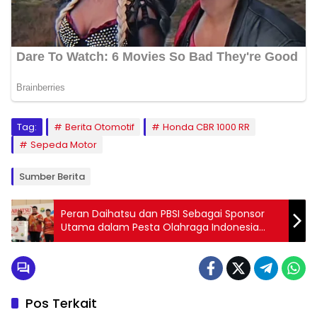
Tag:
Berita Otomotif
Honda CBR 1000 RR
Sepeda Motor
Sumber Berita
Peran Daihatsu dan PBSI Sebagai Sponsor
Utama dalam Pesta Olahraga Indonesia
Masters 2024
Pos Terkait