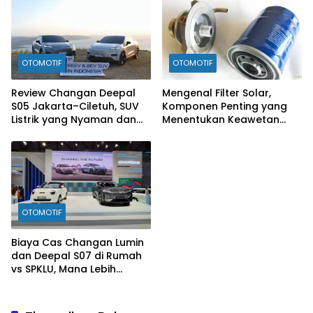
OTOMOTIF
OTOMOTIF
Review Changan Deepal
Mengenal Filter Solar,
S05 Jakarta–Ciletuh, SUV
Komponen Penting yang
Listrik yang Nyaman dan
Menentukan Keawetan
Fun to Drive
Mesin Diesel
OTOMOTIF
Biaya Cas Changan Lumin
dan Deepal S07 di Rumah
vs SPKLU, Mana Lebih
Hemat?