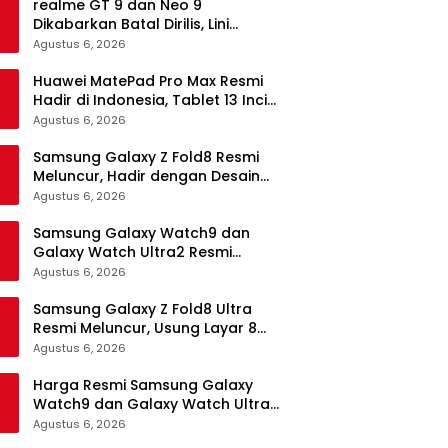
realme GT 9 dan Neo 9
Dikabarkan Batal Dirilis, Lini
Flagship realme Terancam
Agustus 6, 2026
Berakhir?
Huawei MatePad Pro Max Resmi
Hadir di Indonesia, Tablet 13 Inci
Tertipis dan Teringan
Agustus 6, 2026
Samsung Galaxy Z Fold8 Resmi
Meluncur, Hadir dengan Desain
Lebih Pendek dan Lebar
Agustus 6, 2026
Samsung Galaxy Watch9 dan
Galaxy Watch Ultra2 Resmi
Meluncur, Bawa AI, Snapdragon
Agustus 6, 2026
Wear Elite, dan Fitur Kesehatan
Baru
Samsung Galaxy Z Fold8 Ultra
Resmi Meluncur, Usung Layar 8
Inci, Kamera 200MP dan
Agustus 6, 2026
Snapdragon 8 Elite Gen 5
Harga Resmi Samsung Galaxy
Watch9 dan Galaxy Watch Ultra2
di Indonesia, Mulai Rp5,9 Jutaan
Agustus 6, 2026