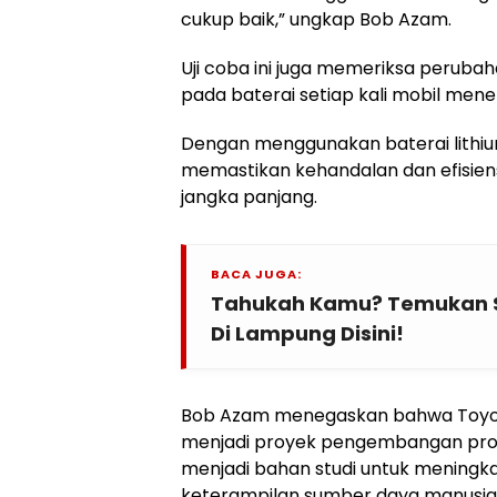
cukup baik,” ungkap Bob Azam.
Uji coba ini juga memeriksa peruba
pada baterai setiap kali mobil men
Dengan menggunakan baterai lithi
memastikan kehandalan dan efisien
jangka panjang.
BACA JUGA:
Tahukah Kamu? Temukan Se
Di Lampung Disini!
Bob Azam menegaskan bahwa Toyota
menjadi proyek pengembangan prod
menjadi bahan studi untuk menin
keterampilan sumber daya manusia