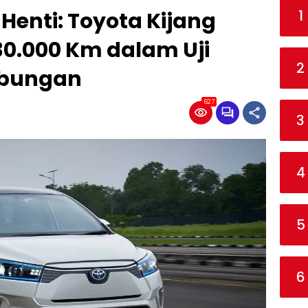
1
Henti: Toyota Kijang
30.000 Km dalam Uji
2
mbungan
627
3
4
5
6