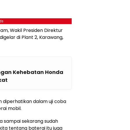
ds
am, Wakil Presiden Direktur
igelar di Plant 2, Karawang,
gan Kehebatan Honda
kat
h diperhatikan dalam uji coba
rai mobil.
kita sampai sekarang sudah
ita tentang baterai itu juga