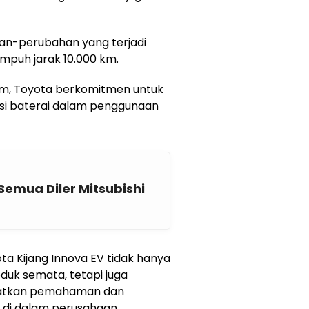
han-perubahan yang terjadi
empuh jarak 10.000 km.
um, Toyota berkomitmen untuk
si baterai dalam penggunaan
mua Diler Mitsubishi
 Kijang Innova EV tidak hanya
uk semata, tetapi juga
gkatkan pemahaman dan
 di dalam perusahaan.