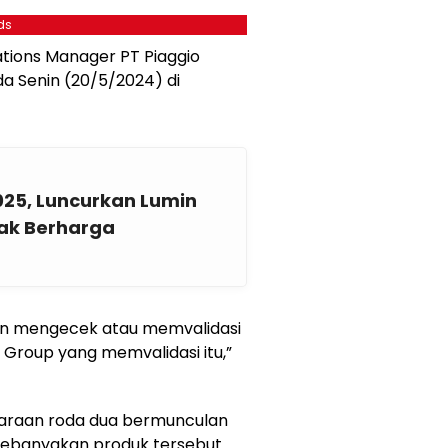
ds
tions Manager PT Piaggio
da Senin (20/5/2024) di
25, Luncurkan Lumin
pak Berharga
kan mengecek atau memvalidasi
io Group yang memvalidasi itu,”
daraan roda dua bermunculan
kebanyakan produk tersebut