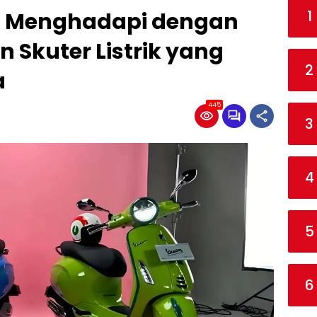
1
a: Menghadapi dengan
 Skuter Listrik yang
2
a
445
3
4
5
6