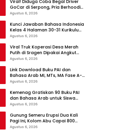
Viral! Diduga Coba Begal Driver
GoCar di Serpong, Pria Berhoodie
Hitam Diamankan Warga dan
Agustus 6, 2026
Polisi
Kunci Jawaban Bahasa Indonesia
Kelas 4 Halaman 30-31 Kurikulum
Merdeka, Menyimak Teks Kepala
Agustus 6, 2026
Suku Len
Viral Truk Koperasi Desa Merah
Putih di Sragen Dipakai Angkut
Tebu, Kodim Langsung Turun
Agustus 6, 2026
Tangan
Link Download Buku PAI dan
Bahasa Arab MI, MTs, MA Fase A-F
Gratis, Lengkap Semua Mata
Agustus 6, 2026
Pelajaran
Kemenag Gratiskan 90 Buku PAI
dan Bahasa Arab untuk Siswa
Madrasah di Semua Jenjang
Agustus 6, 2026
Gunung Semeru Erupsi Dua Kali
Pagi Ini, Kolom Abu Capai 800
Meter
Agustus 6, 2026