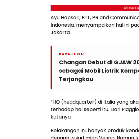
close a
Ayu Hapsari, BTL, PR and Communica
Indonesia, menyampaikan hal ini pa
Jakarta.
BACA JUGA:
Changan Debut di GJAW 20
sebagai Mobil Listrik Kom
Terjangkau
“HQ (headquarter) di Italia yang a
terhadap hal seperti itu. Dari Piagg
katanya.
Belakangan ini, banyak produk ken
dengan wujud mirip Vespa. Namun, 