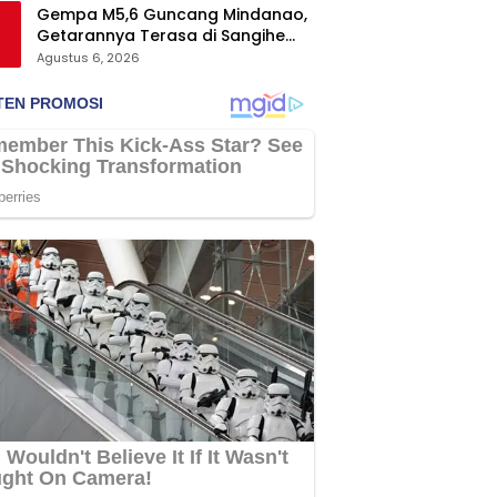
Gempa M5,6 Guncang Mindanao,
Getarannya Terasa di Sangihe
dan Talaud
Agustus 6, 2026