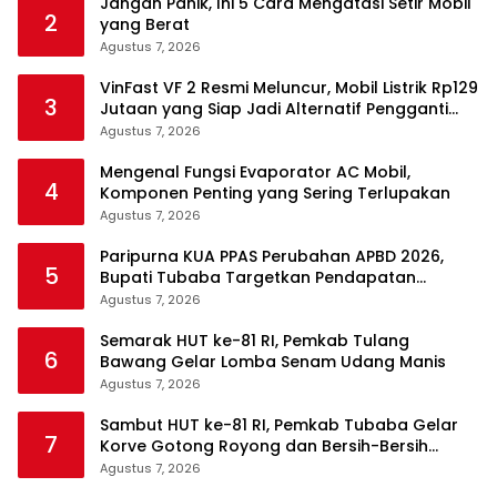
Jangan Panik, Ini 5 Cara Mengatasi Setir Mobil
2
yang Berat
Agustus 7, 2026
VinFast VF 2 Resmi Meluncur, Mobil Listrik Rp129
3
Jutaan yang Siap Jadi Alternatif Pengganti
Motor
Agustus 7, 2026
Mengenal Fungsi Evaporator AC Mobil,
4
Komponen Penting yang Sering Terlupakan
Agustus 7, 2026
Paripurna KUA PPAS Perubahan APBD 2026,
5
Bupati Tubaba Targetkan Pendapatan
Daerah Rp820,3 Miliar
Agustus 7, 2026
Semarak HUT ke-81 RI, Pemkab Tulang
6
Bawang Gelar Lomba Senam Udang Manis
Agustus 7, 2026
Sambut HUT ke-81 RI, Pemkab Tubaba Gelar
7
Korve Gotong Royong dan Bersih-Bersih
Serentak
Agustus 7, 2026