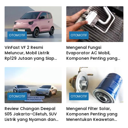
Rp300 Jutaan Siap
Ramaikan Pasar EV
OTOMOTIF
OTOMOTIF
VinFast VF 2 Resmi
Mengenal Fungsi
Meluncur, Mobil Listrik
Evaporator AC Mobil,
Rp129 Jutaan yang Siap
Komponen Penting yang
Jadi Alternatif Pengganti
Sering Terlupakan
Motor
OTOMOTIF
OTOMOTIF
Review Changan Deepal
Mengenal Filter Solar,
S05 Jakarta–Ciletuh, SUV
Komponen Penting yang
Listrik yang Nyaman dan
Menentukan Keawetan
Fun to Drive
Mesin Diesel