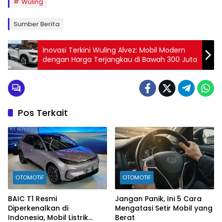
Wuling
Sumber Berita
Inovasi Terkini Wuling Alvez: Mobil Modern
dengan Harga Terjangkau di Bawah 300 Juta
Pos Terkait
OTOMOTIF
OTOMOTIF
BAIC T1 Resmi
Jangan Panik, Ini 5 Cara
Diperkenalkan di
Mengatasi Setir Mobil yang
Indonesia, Mobil Listrik
Berat