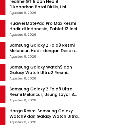
realme GT 9 dan Neo 9
Dikabarkan Batal Dirilis, Lini
Flagship realme Terancam
Agustus 6, 2026
Berakhir?
Huawei MatePad Pro Max Resmi
Hadir di Indonesia, Tablet 13 Inci
Tertipis dan Teringan
Agustus 6, 2026
Samsung Galaxy Z Fold8 Resmi
Meluncur, Hadir dengan Desain
Lebih Pendek dan Lebar
Agustus 6, 2026
Samsung Galaxy Watch9 dan
Galaxy Watch Ultra2 Resmi
Meluncur, Bawa AI, Snapdragon
Agustus 6, 2026
Wear Elite, dan Fitur Kesehatan
Baru
Samsung Galaxy Z Fold8 Ultra
Resmi Meluncur, Usung Layar 8
Inci, Kamera 200MP dan
Agustus 6, 2026
Snapdragon 8 Elite Gen 5
Harga Resmi Samsung Galaxy
Watch9 dan Galaxy Watch Ultra2
di Indonesia, Mulai Rp5,9 Jutaan
Agustus 6, 2026