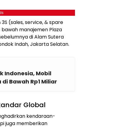
ds
 (sales, service, & spare
a di bawah manajemen Plaza
 sebelumnya di Alam Sutera
ndok Indah, Jakarta Selatan.
 Indonesia, Mobil
di Bawah Rp1 Miliar
Standar Global
enghadirkan kendaraan-
api juga memberikan