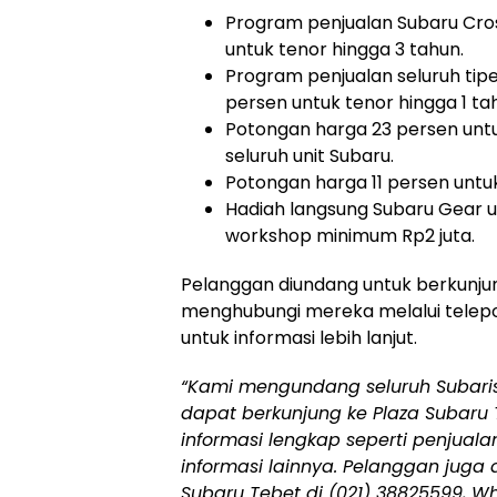
Program penjualan Subaru Cro
untuk tenor hingga 3 tahun.
Program penjualan seluruh tip
persen untuk tenor hingga 1 ta
Potongan harga 23 persen untuk
seluruh unit Subaru.
Potongan harga 11 persen untuk
Hadiah langsung Subaru Gear un
workshop minimum Rp2 juta.
Pelanggan diundang untuk berkunju
menghubungi mereka melalui telep
untuk informasi lebih lanjut.
“Kami mengundang seluruh Subaris
dapat berkunjung ke Plaza Subaru
informasi lengkap seperti penjualan
informasi lainnya. Pelanggan jug
Subaru Tebet di (021) 38825599, W