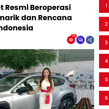
1
t Resmi Beroperasi
narik dan Rencana
2
Indonesia
586
3
4
5
6