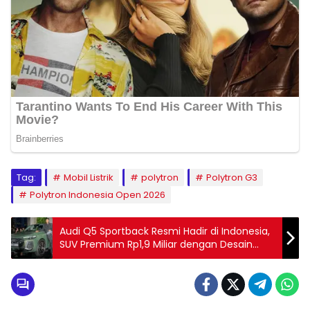
Tag:
Mobil Listrik
polytron
Polytron G3
Polytron Indonesia Open 2026
Audi Q5 Sportback Resmi Hadir di Indonesia,
SUV Premium Rp1,9 Miliar dengan Desain
Sporty dan Teknologi Modern