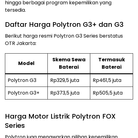
hingga berbagai program kepemilikan yang
tersedia.
Daftar Harga Polytron G3+ dan G3
Berikut harga resmi Polytron G3 Series berstatus
OTR Jakarta:
Skema Sewa
Termasuk
Model
Baterai
Baterai
Polytron G3
Rp329,5 juta
Rp461,5 juta
Polytron G3+
Rp373,5 juta
Rp505,5 juta
Harga Motor Listrik Polytron FOX
Series
Polytron juga menawarkan pilihan kepemilikan