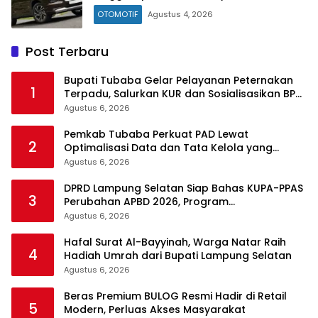
OTOMOTIF
Agustus 4, 2026
Post Terbaru
Bupati Tubaba Gelar Pelayanan Peternakan
1
Terpadu, Salurkan KUR dan Sosialisasikan BPJS
Ketenagakerjaan
Agustus 6, 2026
Pemkab Tubaba Perkuat PAD Lewat
2
Optimalisasi Data dan Tata Kelola yang
Akuntabel
Agustus 6, 2026
DPRD Lampung Selatan Siap Bahas KUPA-PPAS
3
Perubahan APBD 2026, Program
Pembangunan Jadi Prioritas
Agustus 6, 2026
Hafal Surat Al-Bayyinah, Warga Natar Raih
4
Hadiah Umrah dari Bupati Lampung Selatan
Agustus 6, 2026
Beras Premium BULOG Resmi Hadir di Retail
5
Modern, Perluas Akses Masyarakat