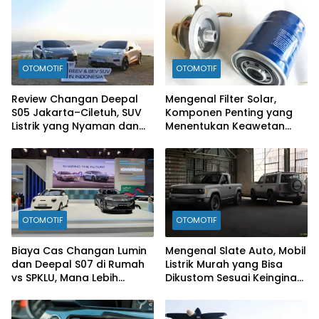
OTOMOTIF
OTOMOTIF
Review Changan Deepal
Mengenal Filter Solar,
S05 Jakarta–Ciletuh, SUV
Komponen Penting yang
Listrik yang Nyaman dan
Menentukan Keawetan
Fun to Drive
Mesin Diesel
OTOMOTIF
OTOMOTIF
Biaya Cas Changan Lumin
Mengenal Slate Auto, Mobil
dan Deepal S07 di Rumah
Listrik Murah yang Bisa
vs SPKLU, Mana Lebih
Dikustom Sesuai Keinginan
Hemat?
Konsumen