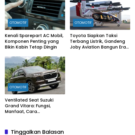
OTOMOTIF
OTOMOTIF
Kenali Sparepart AC Mobil,
Toyota Siapkan Taksi
Komponen Penting yang
Terbang Listrik, Gandeng
Bikin Kabin Tetap Dingin
Joby Aviation Bangun Era
Baru Mobilitas Udara
OTOMOTIF
Ventilated Seat Suzuki
Grand Vitara: Fungsi,
Manfaat, Cara
Mengaktifkan, hingga Tips
Perawatannya
Tinggalkan Balasan