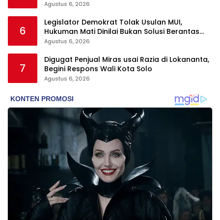
Agustus 6, 2026
Legislator Demokrat Tolak Usulan MUI,
6
Hukuman Mati Dinilai Bukan Solusi Berantas
Korupsi
Agustus 6, 2026
Digugat Penjual Miras usai Razia di Lokananta,
7
Begini Respons Wali Kota Solo
Agustus 6, 2026