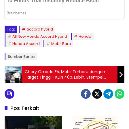
Tag:
accord hybrid
All New Honda Accord Hybrid
Honda
Honda Accord
Mobil Baru
Sumber Berita
Chery Omoda E5, Mobil Terbaru dengan
Target Tinggi TKDN 40% Lebih, Stempel
‘Diproduksi di Indonesia’
Pos Terkait