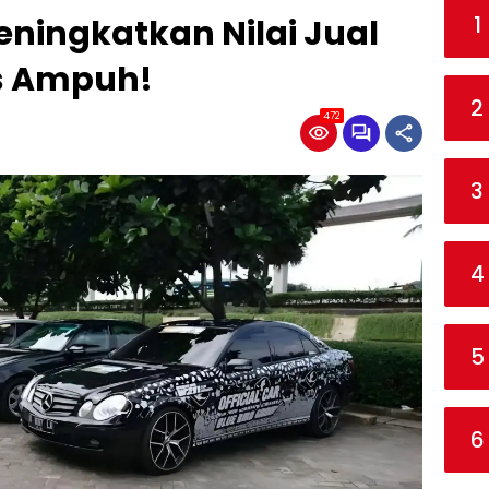
1
ningkatkan Nilai Jual
ps Ampuh!
2
472
3
4
5
6