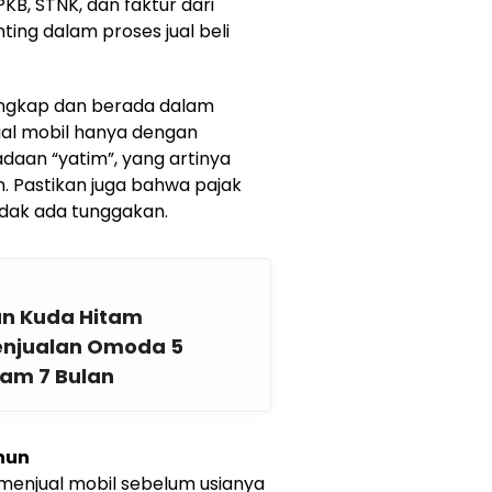
B, STNK, dan faktur dari
ing dalam proses jual beli
engkap dan berada dalam
jual mobil hanya dengan
daan “yatim”, yang artinya
. Pastikan juga bahwa pajak
idak ada tunggakan.
n Kuda Hitam
enjualan Omoda 5
lam 7 Bulan
hun
 menjual mobil sebelum usianya