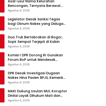
Asal-usul Nama Kelurahan
Bencongan, Ternyata Berawal
dari Kisah Tokoh Dermawan
Agustus 6, 2026
Legislator Desak Sanksi Tegas
bagi Oknum Nakes yang Diduga
Hina Pasien BPJS
Agustus 6, 2026
Dua Truk Bertabrakan di Bogor,
Sopir Sempat Terjepit di Kabin
Agustus 6, 2026
Komisi I DPR Dorong RI Gunakan
Forum BoP untuk Mendesak
Netanyahu Hentikan Serangan ke
Agustus 6, 2026
Gaza
DPR Desak Investigasi Dugaan
Nakes Hina Pasien BPJS, Kemenkes
Diminta Bertindak Tegas
Agustus 6, 2026
MAKI Dukung Usulan MUI, Koruptor
Dinilai Layak Dihukum Mati dan
Seluruh Asetnya Dirampas
Agustus 6, 2026