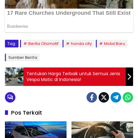
Tag:
Berita Otomotif
honda city
Mobil Baru
Sumber Berita
Tentukan Harga Terbaik untuk Semua Jenis
Vespa Matic di Indonesia!
Pos Terkait