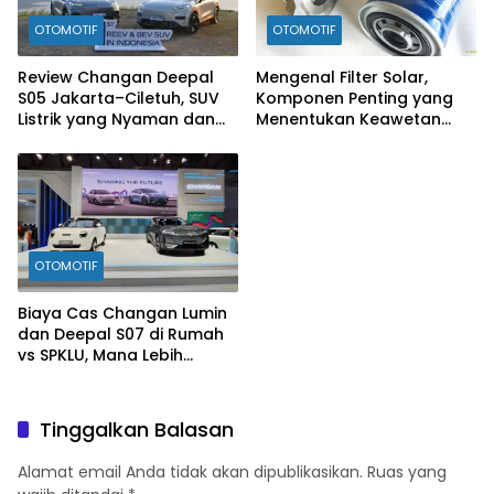
OTOMOTIF
OTOMOTIF
Review Changan Deepal
Mengenal Filter Solar,
S05 Jakarta–Ciletuh, SUV
Komponen Penting yang
Listrik yang Nyaman dan
Menentukan Keawetan
Fun to Drive
Mesin Diesel
OTOMOTIF
Biaya Cas Changan Lumin
dan Deepal S07 di Rumah
vs SPKLU, Mana Lebih
Hemat?
Tinggalkan Balasan
Alamat email Anda tidak akan dipublikasikan.
Ruas yang