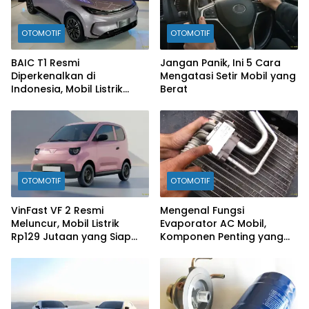
OTOMOTIF
OTOMOTIF
BAIC T1 Resmi
Jangan Panik, Ini 5 Cara
Diperkenalkan di
Mengatasi Setir Mobil yang
Indonesia, Mobil Listrik
Berat
Rp300 Jutaan Siap
Ramaikan Pasar EV
OTOMOTIF
OTOMOTIF
VinFast VF 2 Resmi
Mengenal Fungsi
Meluncur, Mobil Listrik
Evaporator AC Mobil,
Rp129 Jutaan yang Siap
Komponen Penting yang
Jadi Alternatif Pengganti
Sering Terlupakan
Motor