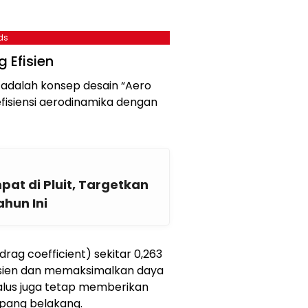
ds
 Efisien
3 adalah konsep desain “Aero
fisiensi aerodinamika dengan
at di Pluit, Targetkan
ahun Ini
ag coefficient) sekitar 0,263
fisien dan memaksimalkan daya
halus juga tetap memberikan
pang belakang.