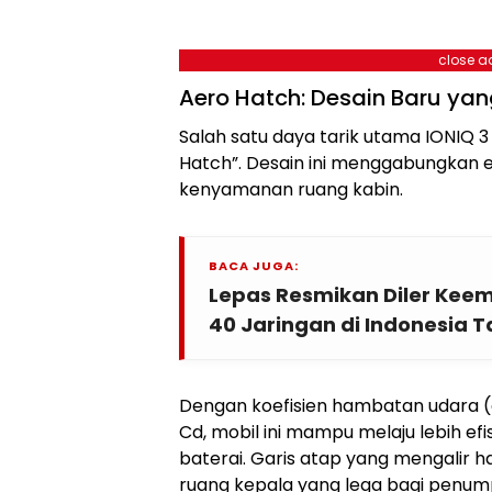
close a
Aero Hatch: Desain Baru yang
Salah satu daya tarik utama IONIQ 
Hatch”. Desain ini menggabungkan e
kenyamanan ruang kabin.
BACA JUGA:
Lepas Resmikan Diler Keemp
40 Jaringan di Indonesia T
Dengan koefisien hambatan udara (dr
Cd, mobil ini mampu melaju lebih e
baterai. Garis atap yang mengalir 
ruang kepala yang lega bagi penum