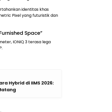
rtahankan identitas khas
tric Pixel yang futuristik dan
Furnished Space”
meter, IONIQ 3 terasa lega
P.
ara Hybrid di IIMS 2026:
Matang