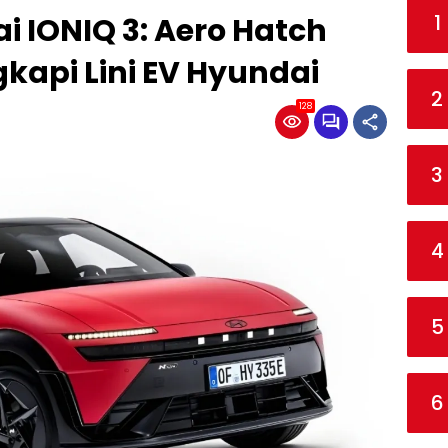
1
i IONIQ 3: Aero Hatch
kapi Lini EV Hyundai
2
128
3
4
5
6