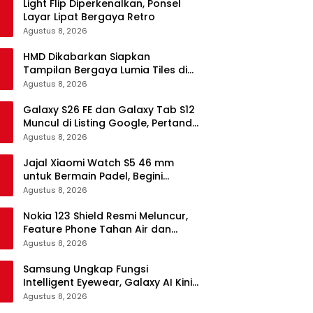
Light Flip Diperkenalkan, Ponsel
Layar Lipat Bergaya Retro
Agustus 8, 2026
HMD Dikabarkan Siapkan
Tampilan Bergaya Lumia Tiles di
Ponsel Android
Agustus 8, 2026
Galaxy S26 FE dan Galaxy Tab S12
Muncul di Listing Google, Pertanda
Segera Rilis?
Agustus 8, 2026
Jajal Xiaomi Watch S5 46 mm
untuk Bermain Padel, Begini
Kemampuannya
Agustus 8, 2026
Nokia 123 Shield Resmi Meluncur,
Feature Phone Tahan Air dan
Debu
Agustus 8, 2026
Samsung Ungkap Fungsi
Intelligent Eyewear, Galaxy AI Kini
Bisa Diakses Tanpa Layar
Agustus 8, 2026