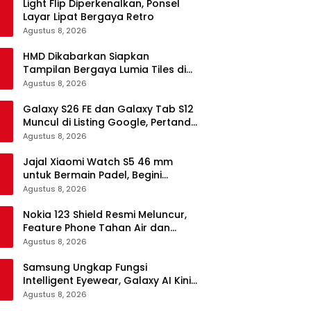
Light Flip Diperkenalkan, Ponsel
Layar Lipat Bergaya Retro
Agustus 8, 2026
HMD Dikabarkan Siapkan
Tampilan Bergaya Lumia Tiles di
Ponsel Android
Agustus 8, 2026
Galaxy S26 FE dan Galaxy Tab S12
Muncul di Listing Google, Pertanda
Segera Rilis?
Agustus 8, 2026
Jajal Xiaomi Watch S5 46 mm
untuk Bermain Padel, Begini
Kemampuannya
Agustus 8, 2026
Nokia 123 Shield Resmi Meluncur,
Feature Phone Tahan Air dan
Debu
Agustus 8, 2026
Samsung Ungkap Fungsi
Intelligent Eyewear, Galaxy AI Kini
Bisa Diakses Tanpa Layar
Agustus 8, 2026