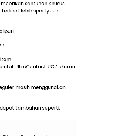
 memberikan sentuhan khusus
terlihat lebih sporty dan
iputi:
an
hitam
inental UltraContact UC7 ukuran
 reguler masih menggunakan
endapat tambahan seperti: