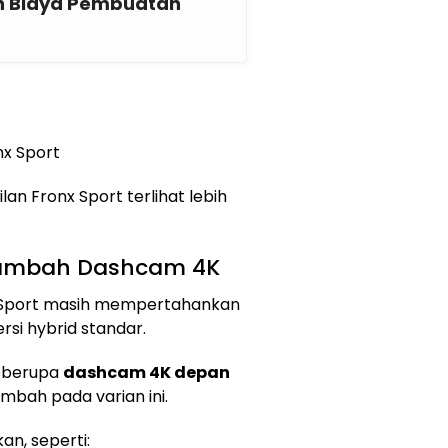
n Biaya Pembuatan
nx Sport
n Fronx Sport terlihat lebih
, Tambah Dashcam 4K
x Sport masih mempertahankan
rsi hybrid standar.
g berupa
dashcam 4K depan
ambah pada varian ini.
kan, seperti: