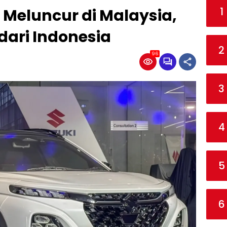
1
t Meluncur di Malaysia,
dari Indonesia
2
96
3
4
5
6