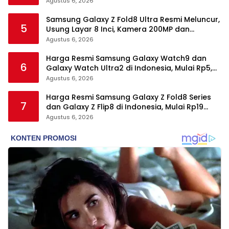
Wear Elite, dan Fitur Kesehatan Baru
Agustus 6, 2026
Samsung Galaxy Z Fold8 Ultra Resmi Meluncur,
5
Usung Layar 8 Inci, Kamera 200MP dan
Snapdragon 8 Elite Gen 5
Agustus 6, 2026
Harga Resmi Samsung Galaxy Watch9 dan
6
Galaxy Watch Ultra2 di Indonesia, Mulai Rp5,9
Jutaan
Agustus 6, 2026
Harga Resmi Samsung Galaxy Z Fold8 Series
7
dan Galaxy Z Flip8 di Indonesia, Mulai Rp19
Jutaan
Agustus 6, 2026