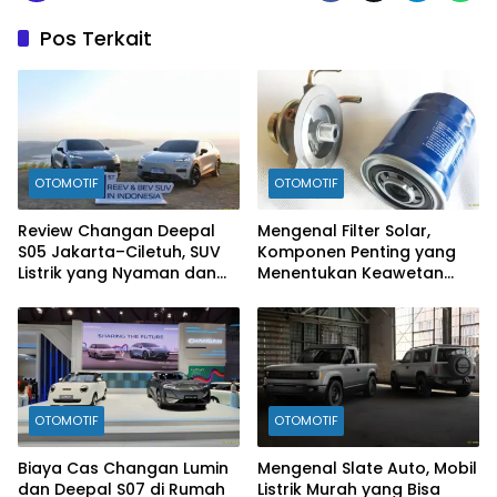
Pos Terkait
OTOMOTIF
OTOMOTIF
Review Changan Deepal
Mengenal Filter Solar,
S05 Jakarta–Ciletuh, SUV
Komponen Penting yang
Listrik yang Nyaman dan
Menentukan Keawetan
Fun to Drive
Mesin Diesel
OTOMOTIF
OTOMOTIF
Biaya Cas Changan Lumin
Mengenal Slate Auto, Mobil
dan Deepal S07 di Rumah
Listrik Murah yang Bisa