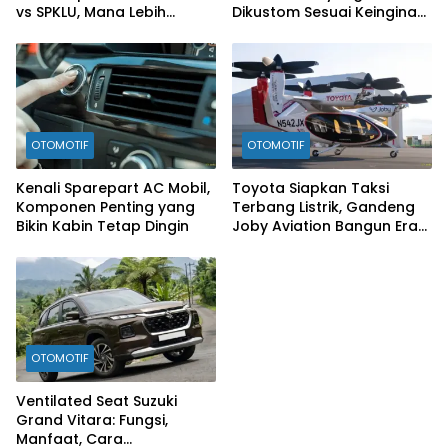
vs SPKLU, Mana Lebih
Dikustom Sesuai Keinginan
Hemat?
Konsumen
OTOMOTIF
OTOMOTIF
Kenali Sparepart AC Mobil,
Toyota Siapkan Taksi
Komponen Penting yang
Terbang Listrik, Gandeng
Bikin Kabin Tetap Dingin
Joby Aviation Bangun Era
Baru Mobilitas Udara
OTOMOTIF
Ventilated Seat Suzuki
Grand Vitara: Fungsi,
Manfaat, Cara