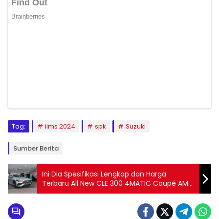
Tag:
iims 2024
spk
Suzuki
Sumber Berita
Ini Dia Spesifikasi Lengkap dan Harga
Terbaru All New CLE 300 4MATIC Coupé AMG
Line!