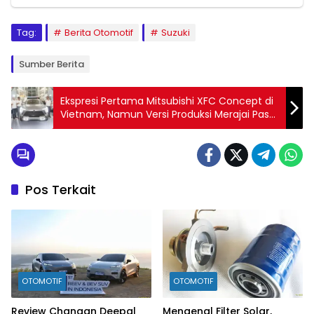
Tag:
Berita Otomotif
Suzuki
Sumber Berita
Ekspresi Pertama Mitsubishi XFC Concept di
Vietnam, Namun Versi Produksi Merajai Pasar
Indonesia
Pos Terkait
OTOMOTIF
OTOMOTIF
Review Changan Deepal
Mengenal Filter Solar,