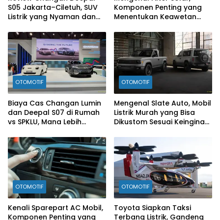
S05 Jakarta–Ciletuh, SUV
Komponen Penting yang
Listrik yang Nyaman dan
Menentukan Keawetan
Fun to Drive
Mesin Diesel
OTOMOTIF
OTOMOTIF
Biaya Cas Changan Lumin
Mengenal Slate Auto, Mobil
dan Deepal S07 di Rumah
Listrik Murah yang Bisa
vs SPKLU, Mana Lebih
Dikustom Sesuai Keinginan
Hemat?
Konsumen
OTOMOTIF
OTOMOTIF
Kenali Sparepart AC Mobil,
Toyota Siapkan Taksi
Komponen Penting yang
Terbang Listrik, Gandeng