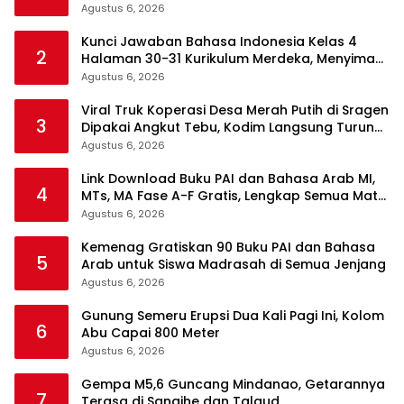
Warga dan Polisi
Agustus 6, 2026
Kunci Jawaban Bahasa Indonesia Kelas 4
2
Halaman 30-31 Kurikulum Merdeka, Menyimak
Teks Kepala Suku Len
Agustus 6, 2026
Viral Truk Koperasi Desa Merah Putih di Sragen
3
Dipakai Angkut Tebu, Kodim Langsung Turun
Tangan
Agustus 6, 2026
Link Download Buku PAI dan Bahasa Arab MI,
4
MTs, MA Fase A-F Gratis, Lengkap Semua Mata
Pelajaran
Agustus 6, 2026
Kemenag Gratiskan 90 Buku PAI dan Bahasa
5
Arab untuk Siswa Madrasah di Semua Jenjang
Agustus 6, 2026
Gunung Semeru Erupsi Dua Kali Pagi Ini, Kolom
6
Abu Capai 800 Meter
Agustus 6, 2026
Gempa M5,6 Guncang Mindanao, Getarannya
7
Terasa di Sangihe dan Talaud