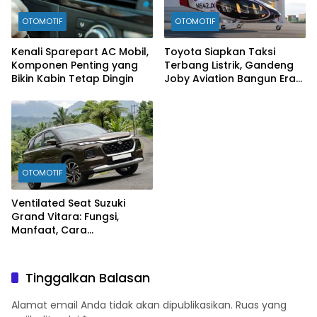
OTOMOTIF
OTOMOTIF
Kenali Sparepart AC Mobil,
Toyota Siapkan Taksi
Komponen Penting yang
Terbang Listrik, Gandeng
Bikin Kabin Tetap Dingin
Joby Aviation Bangun Era
Baru Mobilitas Udara
OTOMOTIF
Ventilated Seat Suzuki
Grand Vitara: Fungsi,
Manfaat, Cara
Mengaktifkan, hingga Tips
Perawatannya
Tinggalkan Balasan
Alamat email Anda tidak akan dipublikasikan.
Ruas yang