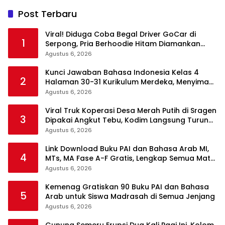
Post Terbaru
Viral! Diduga Coba Begal Driver GoCar di
1
Serpong, Pria Berhoodie Hitam Diamankan
Warga dan Polisi
Agustus 6, 2026
Kunci Jawaban Bahasa Indonesia Kelas 4
2
Halaman 30-31 Kurikulum Merdeka, Menyimak
Teks Kepala Suku Len
Agustus 6, 2026
Viral Truk Koperasi Desa Merah Putih di Sragen
3
Dipakai Angkut Tebu, Kodim Langsung Turun
Tangan
Agustus 6, 2026
Link Download Buku PAI dan Bahasa Arab MI,
4
MTs, MA Fase A-F Gratis, Lengkap Semua Mata
Pelajaran
Agustus 6, 2026
Kemenag Gratiskan 90 Buku PAI dan Bahasa
5
Arab untuk Siswa Madrasah di Semua Jenjang
Agustus 6, 2026
Gunung Semeru Erupsi Dua Kali Pagi Ini, Kolom