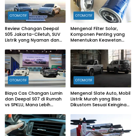
OTOMOTIF
OTOMOTIF
Review Changan Deepal
Mengenal Filter Solar,
S05 Jakarta–Ciletuh, SUV
Komponen Penting yang
Listrik yang Nyaman dan
Menentukan Keawetan
Fun to Drive
Mesin Diesel
OTOMOTIF
OTOMOTIF
Biaya Cas Changan Lumin
Mengenal Slate Auto, Mobil
dan Deepal S07 di Rumah
Listrik Murah yang Bisa
vs SPKLU, Mana Lebih
Dikustom Sesuai Keinginan
Hemat?
Konsumen