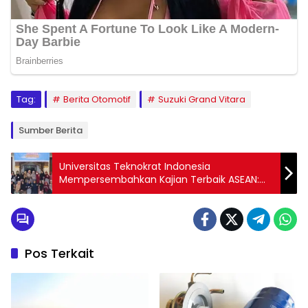
Tag:
Berita Otomotif
Suzuki Grand Vitara
Sumber Berita
Universitas Teknokrat Indonesia
Mempersembahkan Kajian Terbaik ASEAN:
UKMI Ar Rahman PTS! Milah Smart
Membagikan Tips Sukses untuk Para
Mahasiswa
Pos Terkait