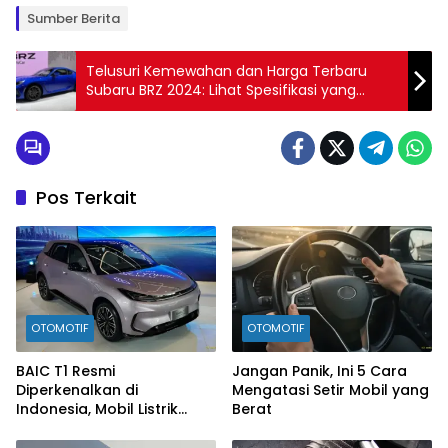
Sumber Berita
Telusuri Kemewahan dan Harga Terbaru
Subaru BRZ 2024: Lihat Spesifikasi yang
Memukau!
Pos Terkait
OTOMOTIF
OTOMOTIF
BAIC T1 Resmi
Jangan Panik, Ini 5 Cara
Diperkenalkan di
Mengatasi Setir Mobil yang
Indonesia, Mobil Listrik
Berat
Rp300 Jutaan Siap
Ramaikan Pasar EV