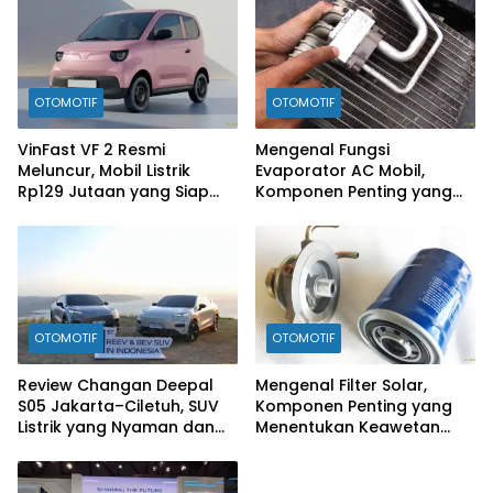
OTOMOTIF
OTOMOTIF
VinFast VF 2 Resmi
Mengenal Fungsi
Meluncur, Mobil Listrik
Evaporator AC Mobil,
Rp129 Jutaan yang Siap
Komponen Penting yang
Jadi Alternatif Pengganti
Sering Terlupakan
Motor
OTOMOTIF
OTOMOTIF
Review Changan Deepal
Mengenal Filter Solar,
S05 Jakarta–Ciletuh, SUV
Komponen Penting yang
Listrik yang Nyaman dan
Menentukan Keawetan
Fun to Drive
Mesin Diesel