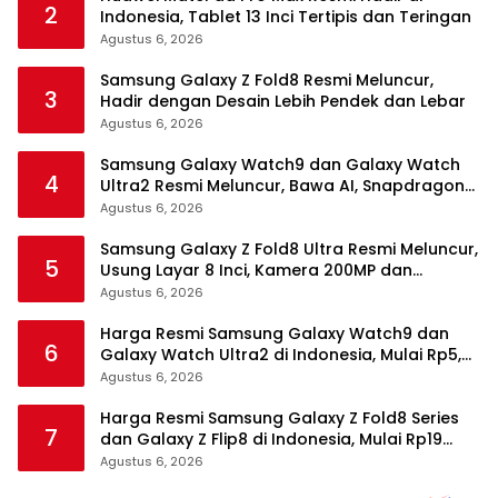
2
Indonesia, Tablet 13 Inci Tertipis dan Teringan
Agustus 6, 2026
Samsung Galaxy Z Fold8 Resmi Meluncur,
3
Hadir dengan Desain Lebih Pendek dan Lebar
Agustus 6, 2026
Samsung Galaxy Watch9 dan Galaxy Watch
4
Ultra2 Resmi Meluncur, Bawa AI, Snapdragon
Wear Elite, dan Fitur Kesehatan Baru
Agustus 6, 2026
Samsung Galaxy Z Fold8 Ultra Resmi Meluncur,
5
Usung Layar 8 Inci, Kamera 200MP dan
Snapdragon 8 Elite Gen 5
Agustus 6, 2026
Harga Resmi Samsung Galaxy Watch9 dan
6
Galaxy Watch Ultra2 di Indonesia, Mulai Rp5,9
Jutaan
Agustus 6, 2026
Harga Resmi Samsung Galaxy Z Fold8 Series
7
dan Galaxy Z Flip8 di Indonesia, Mulai Rp19
Jutaan
Agustus 6, 2026