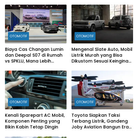
Fun to Drive
Mesin Diesel
OTOMOTIF
OTOMOTIF
Biaya Cas Changan Lumin
Mengenal Slate Auto, Mobil
dan Deepal S07 di Rumah
Listrik Murah yang Bisa
vs SPKLU, Mana Lebih
Dikustom Sesuai Keinginan
Hemat?
Konsumen
OTOMOTIF
OTOMOTIF
Kenali Sparepart AC Mobil,
Toyota Siapkan Taksi
Komponen Penting yang
Terbang Listrik, Gandeng
Bikin Kabin Tetap Dingin
Joby Aviation Bangun Era
Baru Mobilitas Udara