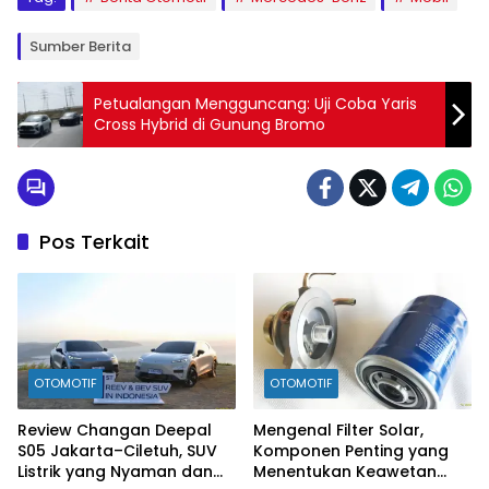
Sumber Berita
Petualangan Mengguncang: Uji Coba Yaris
Cross Hybrid di Gunung Bromo
Pos Terkait
OTOMOTIF
OTOMOTIF
Review Changan Deepal
Mengenal Filter Solar,
S05 Jakarta–Ciletuh, SUV
Komponen Penting yang
Listrik yang Nyaman dan
Menentukan Keawetan