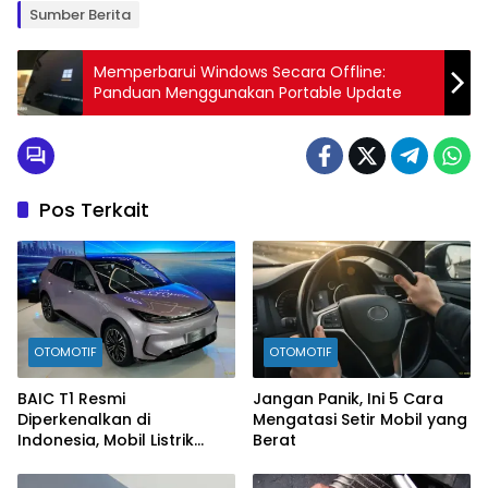
Sumber Berita
Memperbarui Windows Secara Offline:
Panduan Menggunakan Portable Update
Pos Terkait
OTOMOTIF
OTOMOTIF
BAIC T1 Resmi
Jangan Panik, Ini 5 Cara
Diperkenalkan di
Mengatasi Setir Mobil yang
Indonesia, Mobil Listrik
Berat
Rp300 Jutaan Siap
Ramaikan Pasar EV