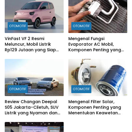
OTOMOTIF
OTOMOTIF
VinFast VF 2 Resmi
Mengenal Fungsi
Meluncur, Mobil Listrik
Evaporator AC Mobil,
Rp129 Jutaan yang Siap
Komponen Penting yang
Jadi Alternatif Pengganti
Sering Terlupakan
Motor
OTOMOTIF
OTOMOTIF
Review Changan Deepal
Mengenal Filter Solar,
S05 Jakarta–Ciletuh, SUV
Komponen Penting yang
Listrik yang Nyaman dan
Menentukan Keawetan
Fun to Drive
Mesin Diesel