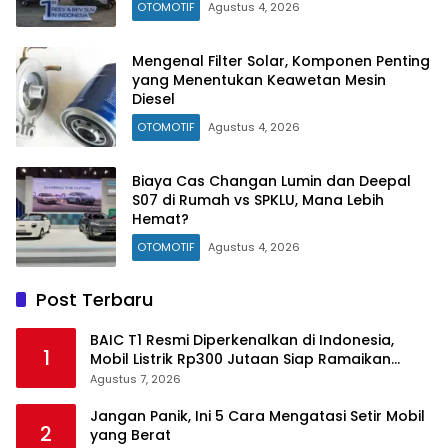
OTOMOTIF
Agustus 4, 2026
Mengenal Filter Solar, Komponen Penting
yang Menentukan Keawetan Mesin
Diesel
OTOMOTIF
Agustus 4, 2026
Biaya Cas Changan Lumin dan Deepal
S07 di Rumah vs SPKLU, Mana Lebih
Hemat?
OTOMOTIF
Agustus 4, 2026
Post Terbaru
BAIC T1 Resmi Diperkenalkan di Indonesia,
1
Mobil Listrik Rp300 Jutaan Siap Ramaikan
Pasar EV
Agustus 7, 2026
Jangan Panik, Ini 5 Cara Mengatasi Setir Mobil
2
yang Berat