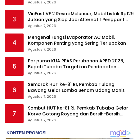
Agustus 7, 2026
VinFast VF 2 Resmi Meluncur, Mobil Listrik Rp129
3
Jutaan yang Siap Jadi Alternatif Pengganti
Motor
Agustus 7, 2026
Mengenal Fungsi Evaporator AC Mobil,
4
Komponen Penting yang Sering Terlupakan
Agustus 7, 2026
Paripurna KUA PPAS Perubahan APBD 2026,
5
Bupati Tubaba Targetkan Pendapatan
Daerah Rp820,3 Miliar
Agustus 7, 2026
Semarak HUT ke-81 RI, Pemkab Tulang
6
Bawang Gelar Lomba Senam Udang Manis
Agustus 7, 2026
Sambut HUT ke-81 RI, Pemkab Tubaba Gelar
7
Korve Gotong Royong dan Bersih-Bersih
Serentak
Agustus 7, 2026