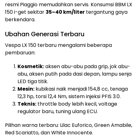
resmi Piaggio memudahkan servis. Konsumsi BBM LX
150 i-get sekitar
35–40 km/liter
tergantung gaya
berkendara.
Ubahan Generasi Terbaru
Vespa LX 150 terbaru mengalami beberapa
pembaruan:
Kosmetik:
aksen abu-abu pada grip, jok abu-
abu, aksen putih pada dasi depan, lampu senja
LED tiga titik.
Mesin:
kubikasi naik menjadi 154,8 cc, tenaga
12,3 hp, torsi 12,4 Nm, sistem injeksi PFIS 3.0.
Teknis:
throttle body lebih kecil, voltage
regulator baru, tuning ulang ECU.
Pilihan warna terbaru: Lilac Euforico, Green Amabile,
Red Scariatto, dan White Innocente.