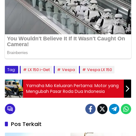
Tag:
LX 150 i-Get
Vespa
Vespa LX 150
Yamaha Mio Keluaran Pertama: Motor yang
Mengubah Pasar Roda Dua Indonesia
Pos Terkait