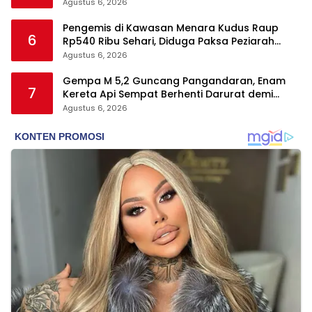
Agustus 6, 2026
Pengemis di Kawasan Menara Kudus Raup
6
Rp540 Ribu Sehari, Diduga Paksa Peziarah
hingga Tarik Baju
Agustus 6, 2026
Gempa M 5,2 Guncang Pangandaran, Enam
7
Kereta Api Sempat Berhenti Darurat demi
Keselamatan
Agustus 6, 2026