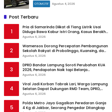
OTOMOTIF
Agustus 4, 2026
Post Terbaru
Pria di Samarinda Diikat di Tiang Listrik Usai
1
Diduga Bawa Kabur Istri Orang, Kasus Berakhir
Damai
Agustus 6, 2026
Wamensos Dorong Percepatan Pembangunan
2
Sekolah Rakyat di Probolinggo, Kuansing, dan
Polewali Mandar
Agustus 6, 2026
DPRD Bandar Lampung Soroti Perubahan KUA
3
2026, Pendapatan Naik tapi Belanja
Pembangunan Dipangkas
Agustus 6, 2026
Viral Jadi Korban Tabrak Lari, Warga Lampung
4
Selatan Dapat Dukungan RMD Team, DPRD,
dan Influencer
Agustus 6, 2026
Polda Metro Jaya Gagalkan Peredaran Ganja
5
4 Kg di Jakbar, Seorang Pengedar Ditangkap