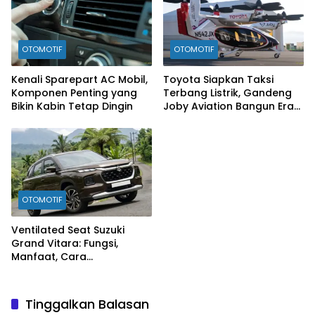
OTOMOTIF
OTOMOTIF
Kenali Sparepart AC Mobil,
Toyota Siapkan Taksi
Komponen Penting yang
Terbang Listrik, Gandeng
Bikin Kabin Tetap Dingin
Joby Aviation Bangun Era
Baru Mobilitas Udara
OTOMOTIF
Ventilated Seat Suzuki
Grand Vitara: Fungsi,
Manfaat, Cara
Mengaktifkan, hingga Tips
Perawatannya
Tinggalkan Balasan