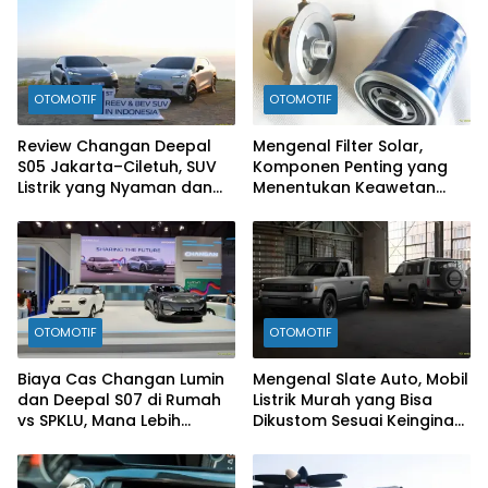
OTOMOTIF
OTOMOTIF
Review Changan Deepal
Mengenal Filter Solar,
S05 Jakarta–Ciletuh, SUV
Komponen Penting yang
Listrik yang Nyaman dan
Menentukan Keawetan
Fun to Drive
Mesin Diesel
OTOMOTIF
OTOMOTIF
Biaya Cas Changan Lumin
Mengenal Slate Auto, Mobil
dan Deepal S07 di Rumah
Listrik Murah yang Bisa
vs SPKLU, Mana Lebih
Dikustom Sesuai Keinginan
Hemat?
Konsumen