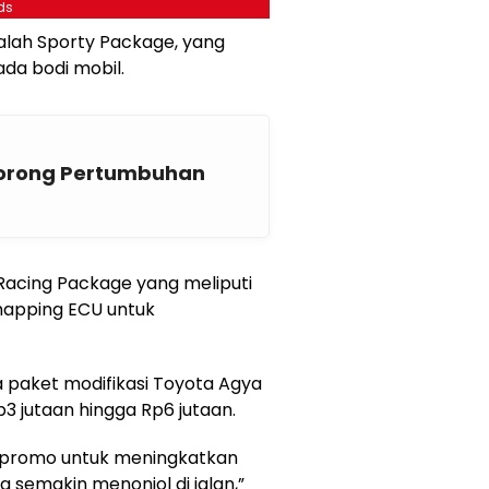
ds
lah Sporty Package, yang
ada bodi mobil.
 Dorong Pertumbuhan
Racing Package yang meliputi
mapping ECU untuk
 paket modifikasi Toyota Agya
p3 jutaan hingga Rp6 jutaan.
promo untuk meningkatkan
 semakin menonjol di jalan,”