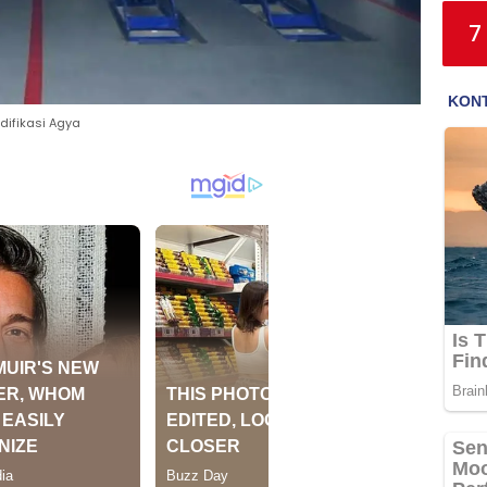
7
difikasi Agya