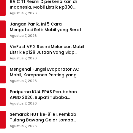
BAIC T1 Resmi Diperkenalkan di
Indonesia, Mobil Listrik Rp300
Jutaan Siap Ramaikan Pasar EV
Agustus 7, 2026
Jangan Panik, Ini 5 Cara
Mengatasi Setir Mobil yang Berat
Agustus 7, 2026
VinFast VF 2 Resmi Meluncur, Mobil
Listrik Rp129 Jutaan yang Siap
Jadi Alternatif Pengganti Motor
Agustus 7, 2026
Mengenal Fungsi Evaporator AC
Mobil, Komponen Penting yang
Sering Terlupakan
Agustus 7, 2026
Paripurna KUA PPAS Perubahan
APBD 2026, Bupati Tubaba
Targetkan Pendapatan Daerah
Agustus 7, 2026
Rp820,3 Miliar
Semarak HUT ke-81 RI, Pemkab
Tulang Bawang Gelar Lomba
Senam Udang Manis
Agustus 7, 2026