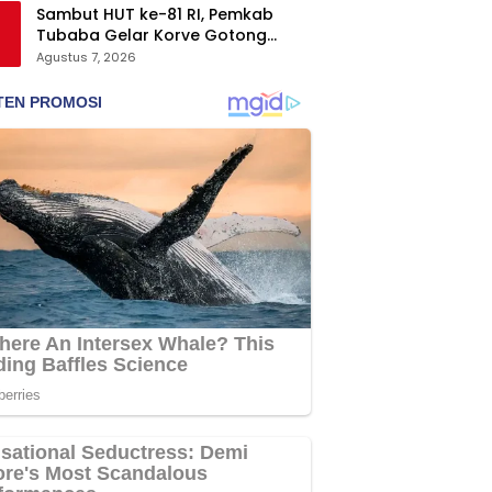
Sambut HUT ke-81 RI, Pemkab
Tubaba Gelar Korve Gotong
Royong dan Bersih-Bersih
Agustus 7, 2026
Serentak