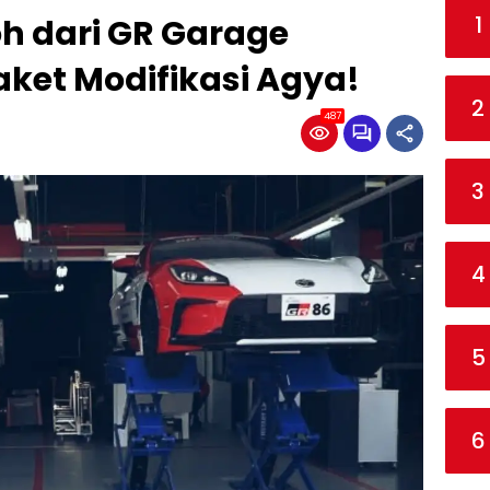
1
h dari GR Garage
ket Modifikasi Agya!
2
487
3
4
5
6