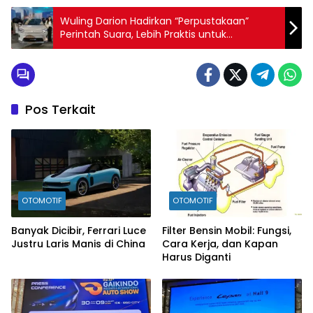
Wuling Darion Hadirkan “Perpustakaan”
Perintah Suara, Lebih Praktis untuk
Pengguna
Pos Terkait
OTOMOTIF
OTOMOTIF
Banyak Dicibir, Ferrari Luce
Filter Bensin Mobil: Fungsi,
Justru Laris Manis di China
Cara Kerja, dan Kapan
Harus Diganti