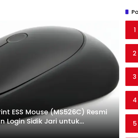
Po
1
2
3
4
print ESS Mouse (MS526C) Resmi
 Login Sidik Jari untuk
5
an