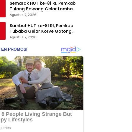
Semarak HUT ke-81 RI, Pemkab
Tulang Bawang Gelar Lomba
Senam Udang Manis
Agustus 7, 2026
Sambut HUT ke-81 RI, Pemkab
Tubaba Gelar Korve Gotong
Royong dan Bersih-Bersih
Agustus 7, 2026
Serentak