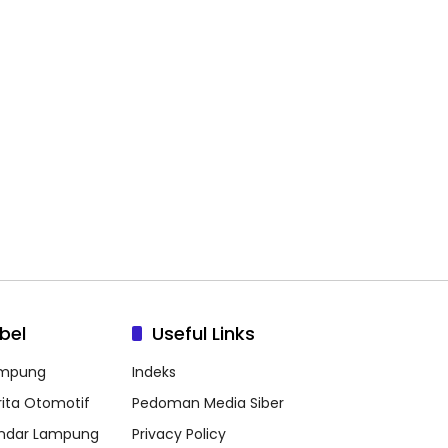
bel
Useful Links
mpung
Indeks
rita Otomotif
Pedoman Media Siber
ndar Lampung
Privacy Policy