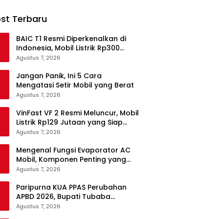
st Terbaru
BAIC T1 Resmi Diperkenalkan di
Indonesia, Mobil Listrik Rp300
Jutaan Siap Ramaikan Pasar EV
Agustus 7, 2026
Jangan Panik, Ini 5 Cara
Mengatasi Setir Mobil yang Berat
Agustus 7, 2026
VinFast VF 2 Resmi Meluncur, Mobil
Listrik Rp129 Jutaan yang Siap
Jadi Alternatif Pengganti Motor
Agustus 7, 2026
Mengenal Fungsi Evaporator AC
Mobil, Komponen Penting yang
Sering Terlupakan
Agustus 7, 2026
Paripurna KUA PPAS Perubahan
APBD 2026, Bupati Tubaba
Targetkan Pendapatan Daerah
Agustus 7, 2026
Rp820,3 Miliar