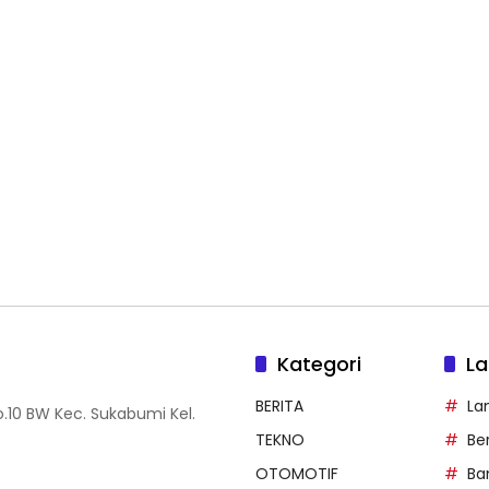
Kategori
La
BERITA
La
.10 BW Kec. Sukabumi Kel.
TEKNO
Be
OTOMOTIF
Ba