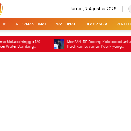
Jumat, 7 Agustus 2026
TIF
INTERNASIONAL
NASIONAL
OLAHRAGA
PENDID
s hingga 120
MenPAN-RB Dorong Kolaborasi untuk
er Bombing
Hadirkan Layanan Publik yang
Terintegrasi dan Inklusif