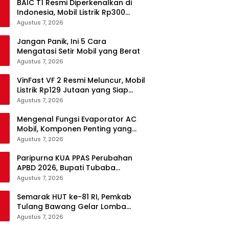
BAIC T1 Resmi Diperkenalkan di
Indonesia, Mobil Listrik Rp300
Jutaan Siap Ramaikan Pasar EV
Agustus 7, 2026
Jangan Panik, Ini 5 Cara
Mengatasi Setir Mobil yang Berat
Agustus 7, 2026
VinFast VF 2 Resmi Meluncur, Mobil
Listrik Rp129 Jutaan yang Siap
Jadi Alternatif Pengganti Motor
Agustus 7, 2026
Mengenal Fungsi Evaporator AC
Mobil, Komponen Penting yang
Sering Terlupakan
Agustus 7, 2026
Paripurna KUA PPAS Perubahan
APBD 2026, Bupati Tubaba
Targetkan Pendapatan Daerah
Agustus 7, 2026
Rp820,3 Miliar
Semarak HUT ke-81 RI, Pemkab
Tulang Bawang Gelar Lomba
Senam Udang Manis
Agustus 7, 2026