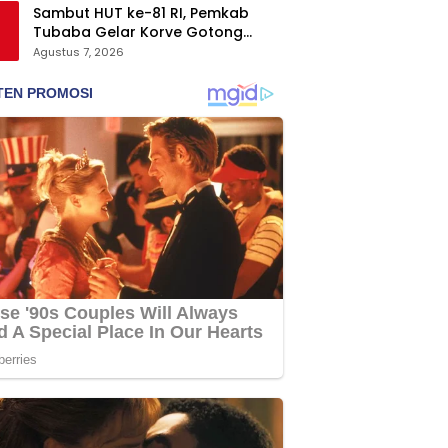
Sambut HUT ke-81 RI, Pemkab
Tubaba Gelar Korve Gotong
Royong dan Bersih-Bersih
Agustus 7, 2026
Serentak