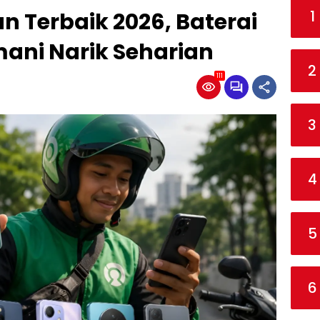
1
an Terbaik 2026, Baterai
ani Narik Seharian
2
111
3
4
5
6