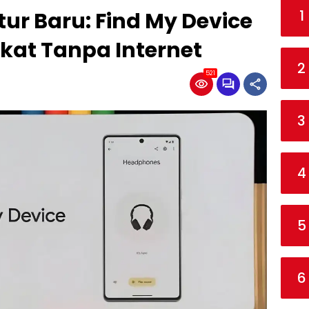
1
itur Baru: Find My Device
kat Tanpa Internet
2
521
3
4
5
6