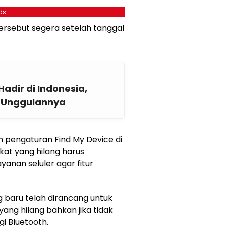
ds
 tersebut segera setelah tanggal
adir di Indonesia,
ur Unggulannya
 pengaturan Find My Device di
at yang hilang harus
anan seluler agar fitur
g baru telah dirancang untuk
ang hilang bahkan jika tidak
i Bluetooth.