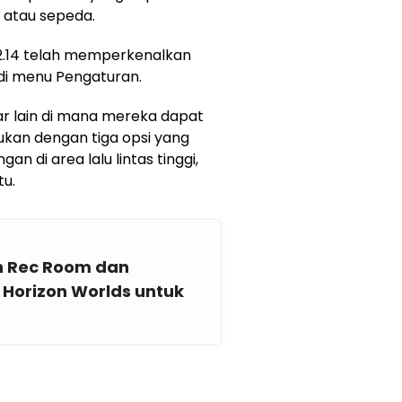
 atau sepeda.
12.14 telah memperkenalkan
u di menu Pengaturan.
r lain di mana mereka dapat
ukan dengan tiga opsi yang
gan di area lalu lintas tinggi,
tu.
n Rec Room dan
 Horizon Worlds untuk