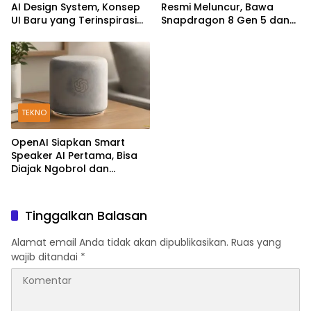
AI Design System, Konsep
Resmi Meluncur, Bawa
UI Baru yang Terinspirasi
Snapdragon 8 Gen 5 dan
Generative AI
Baterai Silicon-Carbon
7.100mAh
TEKNO
OpenAI Siapkan Smart
Speaker AI Pertama, Bisa
Diajak Ngobrol dan
Kendalikan Rumah Pintar
Tinggalkan Balasan
Alamat email Anda tidak akan dipublikasikan.
Ruas yang
wajib ditandai
*