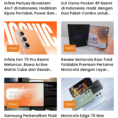
Infinix Perluas Ekosistem
DJI Osmo Pocket 4P Resmi
AIoT di Indonesia, Hadirkan
di Indonesia, Hadir dengan
Kipas Portabel, Power Bank
Dua Paket Combo untuk
hingga TWS
Kreator Konten
TEKNO
TEKNO
Infinix Hot 70 Pro Resmi
Review Motorola Razr Fold:
Meluncur, Bawa Active
Foldable Premium Pertama
Matrix Cube dan Desain
Motorola dengan Layar
Back Cover Futuristik
Besar, Kamera 50MP, dan
Baterai 6000mAh
TEKNO
TEKNO
Samsung Perkenalkan Fluid
Motorola Edge 70 Max