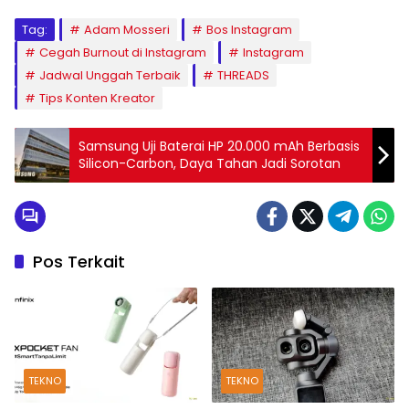
Tag:
Adam Mosseri
Bos Instagram
Cegah Burnout di Instagram
Instagram
Jadwal Unggah Terbaik
THREADS
Tips Konten Kreator
Samsung Uji Baterai HP 20.000 mAh Berbasis
Silicon-Carbon, Daya Tahan Jadi Sorotan
Pos Terkait
TEKNO
TEKNO