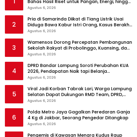
1
Bahas Hasil Riset untuk Pangan, Energi, hingga
Sampah
Agustus 6, 2026
Pria di Samarinda Diikat di Tiang Listrik Usai
2
Diduga Bawa Kabur Istri Orang, Kasus Berakhir
Damai
Agustus 6, 2026
Wamensos Dorong Percepatan Pembangunan
3
Sekolah Rakyat di Probolinggo, Kuansing, dan
Polewali Mandar
Agustus 6, 2026
DPRD Bandar Lampung Soroti Perubahan KUA
4
2026, Pendapatan Naik tapi Belanja
Pembangunan Dipangkas
Agustus 6, 2026
Viral Jadi Korban Tabrak Lari, Warga Lampung
5
Selatan Dapat Dukungan RMD Team, DPRD,
dan Influencer
Agustus 6, 2026
Polda Metro Jaya Gagalkan Peredaran Ganja
6
4 Kg di Jakbar, Seorang Pengedar Ditangkap
Agustus 6, 2026
Pengemis di Kawasan Menara Kudus Raup