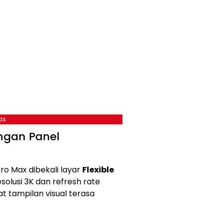
ds
engan Panel
o Max dibekali layar
Flexible
olusi 3K dan refresh rate
t tampilan visual terasa