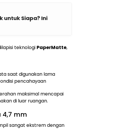
 untuk Siapa? Ini
dilapisi teknologi
PaperMatte
,
a saat digunakan lama
i kondisi pencahayaan
cerahan maksimal mencapai
nakan di luar ruangan.
a 4,7 mm
tampil sangat ekstrem dengan