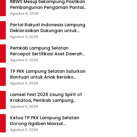
BBWS Mesuji Sekampung Pastikan
Pembangunan Pengaman Pantai
Mandiri Sejati Krui Penuhi
Agustus 6, 2026
Spesifikasi Teknis
Partai Rakyat Indonesia Lampung
Deklarasikan Dukungan untuk
Prabowo di Pilpres 2029
Agustus 5, 2026
Pemkab Lampung Selatan
Percepat Sertifikasi Aset Daerah
Lewat Sinergi dengan Kantor
Agustus 5, 2026
Pertanahan
TP PKK Lampung Selatan Salurkan
Bantuan untuk Anak Berisiko
Stunting di Sidomulyo
Agustus 5, 2026
Lamsel Fest 2026 Usung Spirit of
Krakatoa, Pemkab Lampung
Selatan Siapkan Festival Lebih
Agustus 5, 2026
Spektakuler
Ketua TP PKK Lampung Selatan
Dorong Ngaben Massal
Balinuraga Jadi Ikon Wisata
Agustus 5, 2026
Budaya