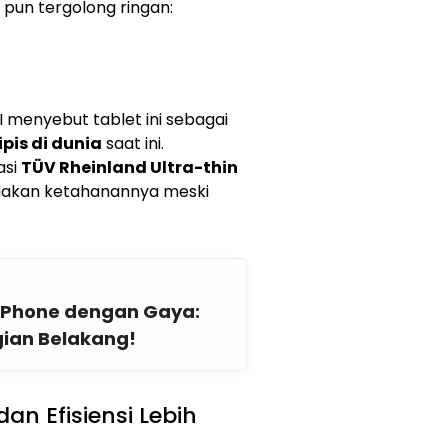
 pun tergolong ringan:
 menyebut tablet ini sebagai
ipis di dunia
saat ini.
asi
TÜV Rheinland Ultra-thin
dakan ketahanannya meski
iPhone dengan Gaya:
gian Belakang!
an Efisiensi Lebih