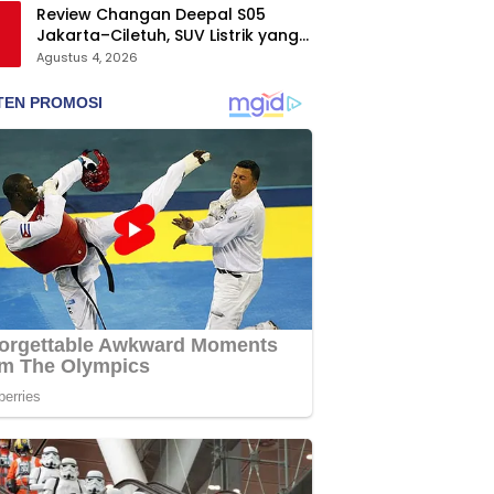
Review Changan Deepal S05
Jakarta–Ciletuh, SUV Listrik yang
Nyaman dan Fun to Drive
Agustus 4, 2026