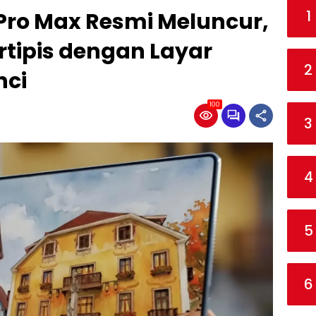
1
ro Max Resmi Meluncur,
ertipis dengan Layar
2
nci
100
3
4
5
6