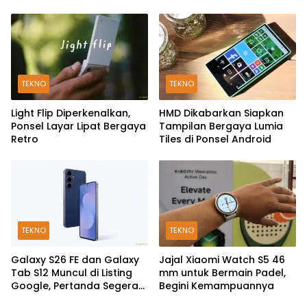
TEKNO
TEKNO
Light Flip Diperkenalkan,
HMD Dikabarkan Siapkan
Ponsel Layar Lipat Bergaya
Tampilan Bergaya Lumia
Retro
Tiles di Ponsel Android
TEKNO
TEKNO
Galaxy S26 FE dan Galaxy
Jajal Xiaomi Watch S5 46
Tab S12 Muncul di Listing
mm untuk Bermain Padel,
Google, Pertanda Segera
Begini Kemampuannya
Rilis?