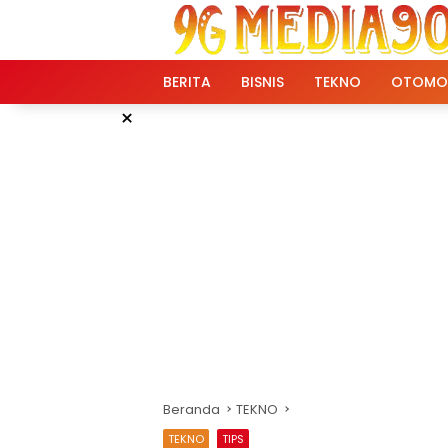
Langsung
ke
konten
BERITA
BISNIS
TEKNO
OTOMO
×
Beranda
TEKNO
TEKNO
TIPS