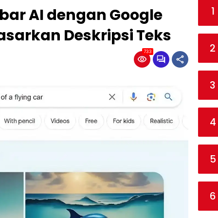
1
r AI dengan Google
sarkan Deskripsi Teks
2
733
3
4
5
6