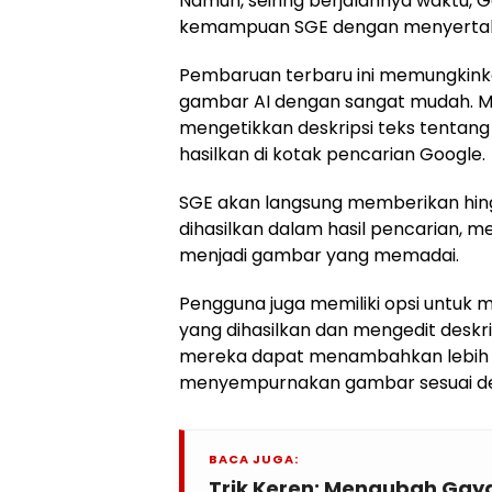
Namun, seiring berjalannya waktu,
kemampuan SGE dengan menyertak
Pembaruan terbaru ini memungkin
gambar AI dengan sangat mudah. M
mengetikkan deskripsi teks tentan
hasilkan di kotak pencarian Google.
SGE akan langsung memberikan hi
dihasilkan dalam hasil pencarian, 
menjadi gambar yang memadai.
Pengguna juga memiliki opsi untuk 
yang dihasilkan dan mengedit deskrips
mereka dapat menambahkan lebih b
menyempurnakan gambar sesuai den
BACA JUGA:
Trik Keren: Mengubah Gaya