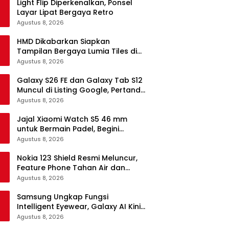
Light Flip Diperkenalkan, Ponsel
Layar Lipat Bergaya Retro
Agustus 8, 2026
HMD Dikabarkan Siapkan
Tampilan Bergaya Lumia Tiles di
Ponsel Android
Agustus 8, 2026
Galaxy S26 FE dan Galaxy Tab S12
Muncul di Listing Google, Pertanda
Segera Rilis?
Agustus 8, 2026
Jajal Xiaomi Watch S5 46 mm
untuk Bermain Padel, Begini
Kemampuannya
Agustus 8, 2026
Nokia 123 Shield Resmi Meluncur,
Feature Phone Tahan Air dan
Debu
Agustus 8, 2026
Samsung Ungkap Fungsi
Intelligent Eyewear, Galaxy AI Kini
Bisa Diakses Tanpa Layar
Agustus 8, 2026