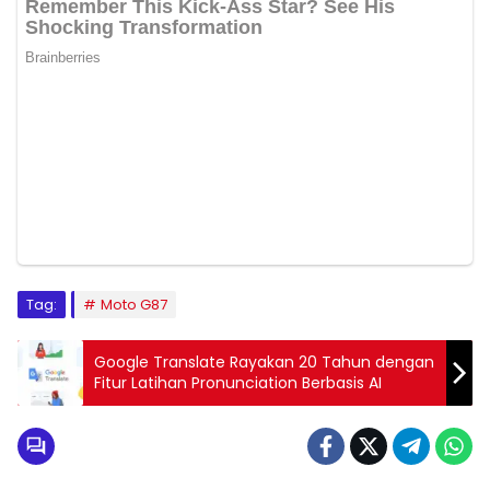
Tag:
Moto G87
Google Translate Rayakan 20 Tahun dengan
Fitur Latihan Pronunciation Berbasis AI