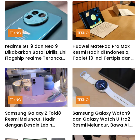
TEKNO
TEKNO
realme GT 9 dan Neo 9
Huawei MatePad Pro Max
Dikabarkan Batal Dirilis, Lini
Resmi Hadir di Indonesia,
Flagship realme Terancam
Tablet 13 Inci Tertipis dan
Berakhir?
Teringan
TEKNO
TEKNO
Samsung Galaxy Z Fold8
Samsung Galaxy Watch9
Resmi Meluncur, Hadir
dan Galaxy Watch Ultra2
dengan Desain Lebih
Resmi Meluncur, Bawa AI,
Pendek dan Lebar
Snapdragon Wear Elite,
dan Fitur Kesehatan Baru