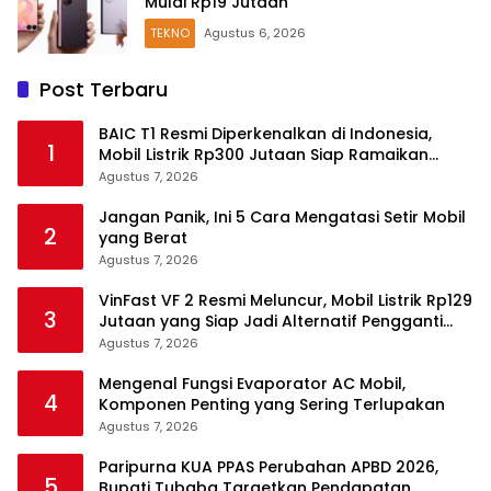
Mulai Rp19 Jutaan
TEKNO
Agustus 6, 2026
Post Terbaru
BAIC T1 Resmi Diperkenalkan di Indonesia,
1
Mobil Listrik Rp300 Jutaan Siap Ramaikan
Pasar EV
Agustus 7, 2026
Jangan Panik, Ini 5 Cara Mengatasi Setir Mobil
2
yang Berat
Agustus 7, 2026
VinFast VF 2 Resmi Meluncur, Mobil Listrik Rp129
3
Jutaan yang Siap Jadi Alternatif Pengganti
Motor
Agustus 7, 2026
Mengenal Fungsi Evaporator AC Mobil,
4
Komponen Penting yang Sering Terlupakan
Agustus 7, 2026
Paripurna KUA PPAS Perubahan APBD 2026,
5
Bupati Tubaba Targetkan Pendapatan