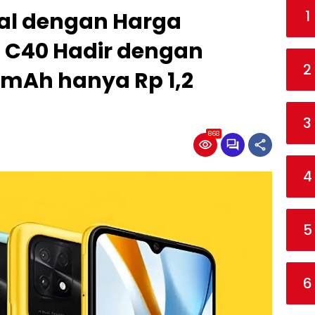
1
al dengan Harga
 C40 Hadir dengan
2
 mAh hanya Rp 1,2
3
868
4
5
6