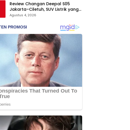
Review Changan Deepal S05
Jakarta–Ciletuh, SUV Listrik yang
Nyaman dan Fun to Drive
Agustus 4, 2026