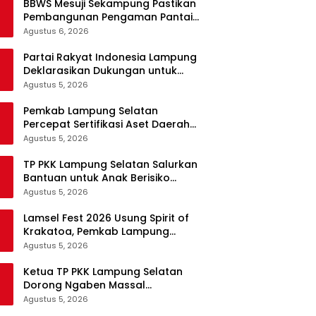
BBWS Mesuji Sekampung Pastikan
Pembangunan Pengaman Pantai
Mandiri Sejati Krui Penuhi
Agustus 6, 2026
Spesifikasi Teknis
Partai Rakyat Indonesia Lampung
Deklarasikan Dukungan untuk
Prabowo di Pilpres 2029
Agustus 5, 2026
Pemkab Lampung Selatan
Percepat Sertifikasi Aset Daerah
Lewat Sinergi dengan Kantor
Agustus 5, 2026
Pertanahan
TP PKK Lampung Selatan Salurkan
Bantuan untuk Anak Berisiko
Stunting di Sidomulyo
Agustus 5, 2026
Lamsel Fest 2026 Usung Spirit of
Krakatoa, Pemkab Lampung
Selatan Siapkan Festival Lebih
Agustus 5, 2026
Spektakuler
Ketua TP PKK Lampung Selatan
Dorong Ngaben Massal
Balinuraga Jadi Ikon Wisata
Agustus 5, 2026
Budaya