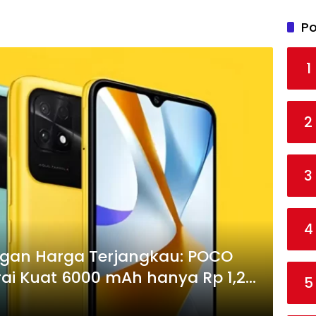
Po
1
2
3
4
gan Harga Terjangkau: POCO
ai Kuat 6000 mAh hanya Rp 1,2
5