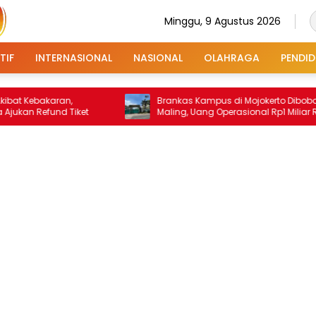
Minggu, 9 Agustus 2026
TIF
INTERNASIONAL
NASIONAL
OLAHRAGA
PENDID
bakaran,
Brankas Kampus di Mojokerto Dibobol
efund Tiket
Maling, Uang Operasional Rp1 Miliar Raib