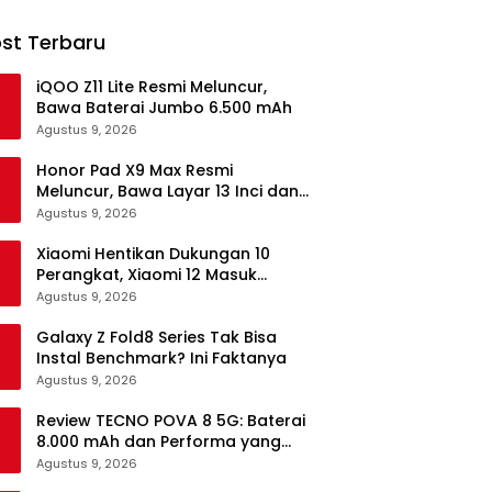
st Terbaru
iQOO Z11 Lite Resmi Meluncur,
Bawa Baterai Jumbo 6.500 mAh
Agustus 9, 2026
Honor Pad X9 Max Resmi
Meluncur, Bawa Layar 13 Inci dan
Baterai 10.100 mAh
Agustus 9, 2026
Xiaomi Hentikan Dukungan 10
Perangkat, Xiaomi 12 Masuk
Daftar
Agustus 9, 2026
Galaxy Z Fold8 Series Tak Bisa
Instal Benchmark? Ini Faktanya
Agustus 9, 2026
Review TECNO POVA 8 5G: Baterai
8.000 mAh dan Performa yang
Masih Mantap di 2026
Agustus 9, 2026