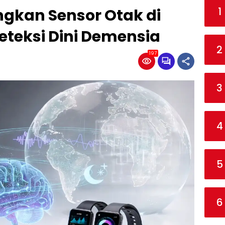
1
kan Sensor Otak di
eteksi Dini Demensia
2
197
3
4
5
6