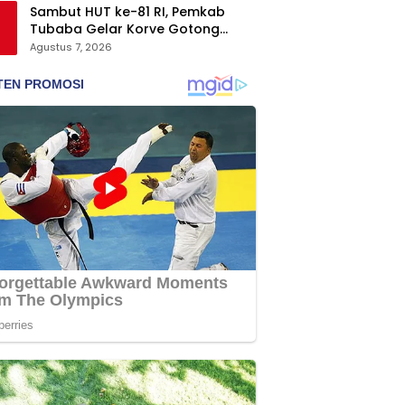
Sambut HUT ke-81 RI, Pemkab
Tubaba Gelar Korve Gotong
Royong dan Bersih-Bersih
Agustus 7, 2026
Serentak