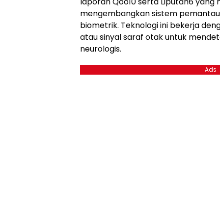
laporan Qoo10 serta Liputan6 yan
mengembangkan sistem pemantauan
biometrik. Teknologi ini bekerja den
atau sinyal saraf otak untuk mendete
neurologis.
Ads