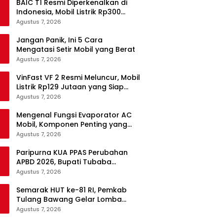
BAIC T1 Resmi Diperkenalkan di
Indonesia, Mobil Listrik Rp300
Jutaan Siap Ramaikan Pasar EV
Agustus 7, 2026
Jangan Panik, Ini 5 Cara
Mengatasi Setir Mobil yang Berat
Agustus 7, 2026
VinFast VF 2 Resmi Meluncur, Mobil
Listrik Rp129 Jutaan yang Siap
Jadi Alternatif Pengganti Motor
Agustus 7, 2026
Mengenal Fungsi Evaporator AC
Mobil, Komponen Penting yang
Sering Terlupakan
Agustus 7, 2026
Paripurna KUA PPAS Perubahan
APBD 2026, Bupati Tubaba
Targetkan Pendapatan Daerah
Agustus 7, 2026
Rp820,3 Miliar
Semarak HUT ke-81 RI, Pemkab
Tulang Bawang Gelar Lomba
Senam Udang Manis
Agustus 7, 2026