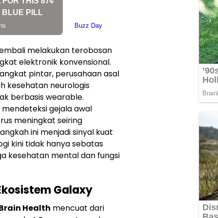
kembali melakukan terobosan
kat elektronik konvensional.
rangkat pintar, perusahaan asal
ah kesehatan neurologis
k berbasis wearable.
k mendeteksi gejala awal
us meningkat seiring
angkah ini menjadi sinyal kuat
 kini tidak hanya sebatas
juga kesehatan mental dan fungsi
 Ekosistem Galaxy
Brain Health
mencuat dari