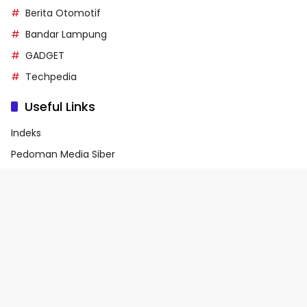
Berita Otomotif
Bandar Lampung
GADGET
Techpedia
Useful Links
Indeks
Pedoman Media Siber
Privacy Policy
Terms of Service
© 2026 - Media90.id | Powered by danar.id