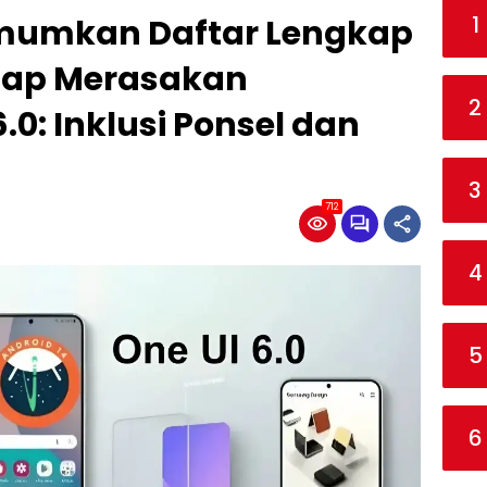
1
umkan Daftar Lengkap
iap Merasakan
2
.0: Inklusi Ponsel dan
3
712
4
5
6