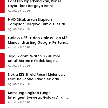
Light Flip Diperkenalkan, Ponsel
Layar Lipat Bergaya Retro
Agustus 8, 2026
HMD Dikabarkan Siapkan
Tampilan Bergaya Lumia Tiles di
Ponsel Android
Agustus 8, 2026
Galaxy S26 FE dan Galaxy Tab S12
Muncul di Listing Google, Pertanda
Segera Rilis?
Agustus 8, 2026
Jajal Xiaomi Watch S5 46 mm
untuk Bermain Padel, Begini
Kemampuannya
Agustus 8, 2026
Nokia 123 Shield Resmi Meluncur,
Feature Phone Tahan Air dan
Debu
Agustus 8, 2026
Samsung Ungkap Fungsi
Intelligent Eyewear, Galaxy AI Kini
Bisa Diakses Tanpa Layar
Agustus 8, 2026