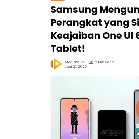
Samsung Mengum
Perangkat yang S
Keajaiban One UI 6
Tablet!
Media90.id
2 Min Baca
Juni 21, 2023