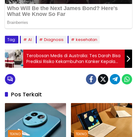
Tag:
AI
Diagnosis
kesehatan
Terobosan Medis di Australia: Tes Darah Bisa
Prediksi Risiko Kekambuhan Kanker Kepala
dan Leher
Pos Terkait
TEKNO
TEKNO