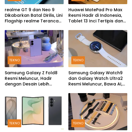
realme GT 9 dan Neo 9
Huawei MatePad Pro Max
Dikabarkan Batal Dirilis, Lini
Resmi Hadir di Indonesia,
Flagship realme Terancam
Tablet 13 Inci Tertipis dan
Berakhir?
Teringan
TEKNO
TEKNO
Samsung Galaxy Z Fold8
Samsung Galaxy Watch9
Resmi Meluncur, Hadir
dan Galaxy Watch Ultra2
dengan Desain Lebih
Resmi Meluncur, Bawa AI,
Pendek dan Lebar
Snapdragon Wear Elite,
dan Fitur Kesehatan Baru
TEKNO
TEKNO