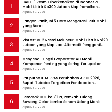
BAIC T1 Resmi Diperkenalkan di Indonesia,
1
Mobil Listrik Rp300 Jutaan Siap Ramaikan
Pasar EV
Agustus 7, 2026
Jangan Panik, Ini 5 Cara Mengatasi Setir Mobil
2
yang Berat
Agustus 7, 2026
VinFast VF 2 Resmi Meluncur, Mobil Listrik Rp129
3
Jutaan yang Siap Jadi Alternatif Pengganti
Motor
Agustus 7, 2026
Mengenal Fungsi Evaporator AC Mobil,
4
Komponen Penting yang Sering Terlupakan
Agustus 7, 2026
Paripurna KUA PPAS Perubahan APBD 2026,
5
Bupati Tubaba Targetkan Pendapatan
Daerah Rp820,3 Miliar
Agustus 7, 2026
Semarak HUT ke-81 RI, Pemkab Tulang
6
Bawang Gelar Lomba Senam Udang Manis
Agustus 7, 2026