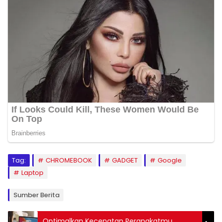
Tag:
CHROMEBOOK
GADGET
Google
Laptop
Sumber Berita
Optimalkan Kecepatan Perangkatmu