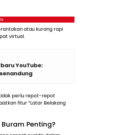
ds
rantakan atau kurang rapi
t virtual.
rbaru YouTube:
rsenandung
tidak perlu repot-repot
tkan fitur “Latar Belakang
 Buram Penting?