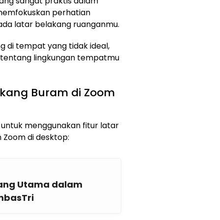
yang sangat praktis dalam
memfokuskan perhatian
ada latar belakang ruanganmu.
 di tempat yang tidak ideal,
si tentang lingkungan tempatmu
akang Buram di Zoom
untuk menggunakan fitur latar
Zoom di desktop:
ang Utama dalam
mbasTri