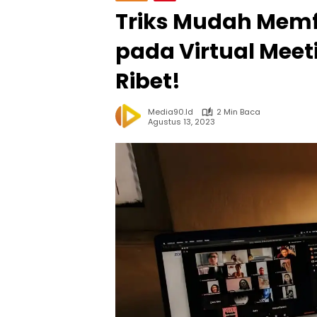
Triks Mudah Mem
pada Virtual Meet
Ribet!
Media90.id
2 Min Baca
Agustus 13, 2023