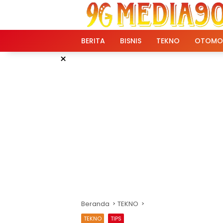
Langsung
ke
konten
BERITA
BISNIS
TEKNO
OTOMO
×
Beranda
TEKNO
TEKNO
TIPS