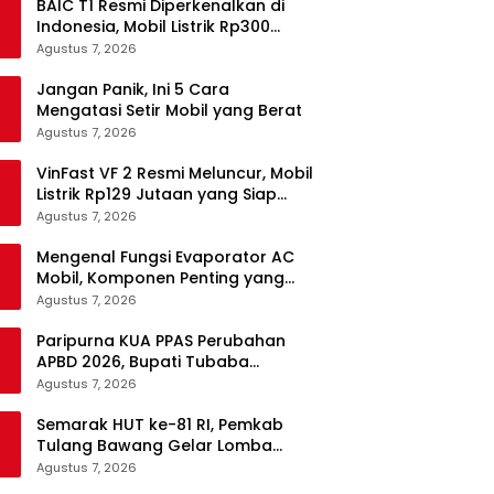
BAIC T1 Resmi Diperkenalkan di
Indonesia, Mobil Listrik Rp300
Jutaan Siap Ramaikan Pasar EV
Agustus 7, 2026
Jangan Panik, Ini 5 Cara
Mengatasi Setir Mobil yang Berat
Agustus 7, 2026
VinFast VF 2 Resmi Meluncur, Mobil
Listrik Rp129 Jutaan yang Siap
Jadi Alternatif Pengganti Motor
Agustus 7, 2026
Mengenal Fungsi Evaporator AC
Mobil, Komponen Penting yang
Sering Terlupakan
Agustus 7, 2026
Paripurna KUA PPAS Perubahan
APBD 2026, Bupati Tubaba
Targetkan Pendapatan Daerah
Agustus 7, 2026
Rp820,3 Miliar
Semarak HUT ke-81 RI, Pemkab
Tulang Bawang Gelar Lomba
Senam Udang Manis
Agustus 7, 2026