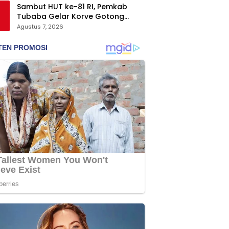
Sambut HUT ke-81 RI, Pemkab
Tubaba Gelar Korve Gotong
Royong dan Bersih-Bersih
Agustus 7, 2026
Serentak