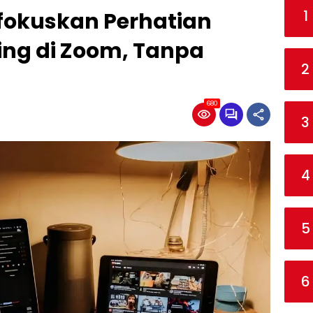
1
fokuskan Perhatian
ing di Zoom, Tanpa
2
680
3
4
5
6