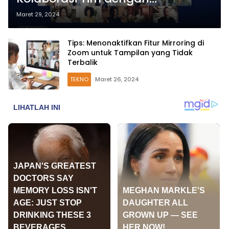
Kecerdasan Buatan
Maret 29, 2024
Tips: Menonaktifkan Fitur Mirroring di
Zoom untuk Tampilan yang Tidak
Terbalik
TEKNO
Maret 26, 2024